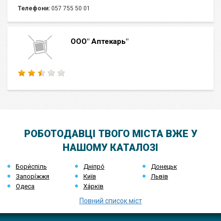
Телефони:
057 755 50 01
ООО" Аптекарь"
РОБОТОДАВЦІ ТВОГО МІСТА ВЖЕ У
НАШОМУ КАТАЛОЗІ
Бори́спіль
Дніпро́
Донецьк
Запорі́жжя
Київ
Львів
Одеса
Ха́рків
Повний список міст