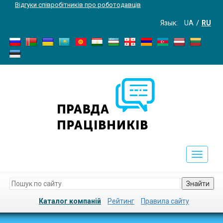
Відгуки співробітників про роботодавців
Язык:
UA
RU
Toggle
navigati
Знайти
Каталог компаній
Рейтинг
Правила сайту