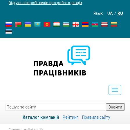
Відгуки співробітників про роботодавців
Язык:
UA
RU
Toggle
navigati
Знайти
Каталог компаній
Рейтинг
Правила сайту
Главная
Bakery SV