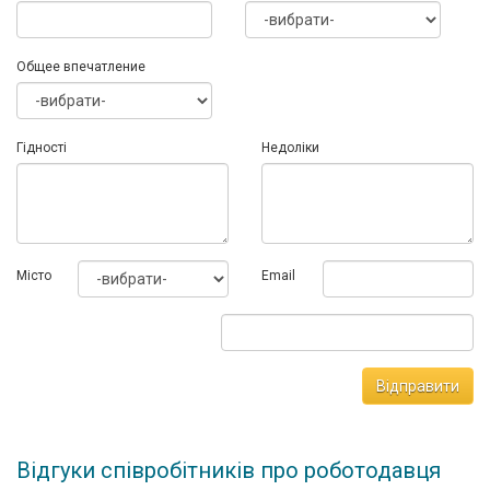
Общее впечатление
Гідності
Недоліки
Мiсто
Email
Відправити
Відгуки співробітників про роботодавця