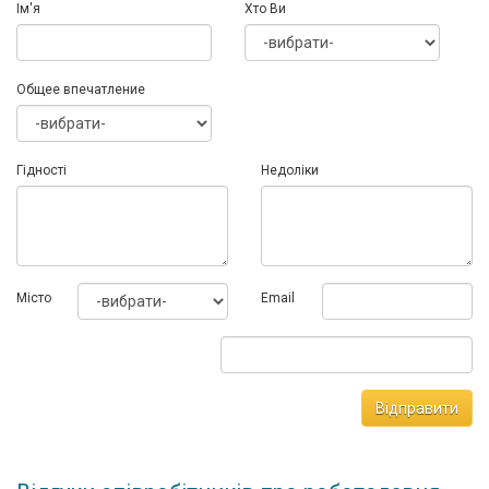
Ім'я
Хто Ви
Общее впечатление
Гідності
Недоліки
Мiсто
Email
Відправити