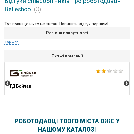
Відгуки співробітників про роботодавця
Belleshop
(0)
Тут поки що ніхто не писав. Напишіть відгук першим!
Регіони присутності
Харьков
Схожі компанії
Sto
ТД Бойчак
РОБОТОДАВЦІ ТВОГО МІСТА ВЖЕ У
НАШОМУ КАТАЛОЗІ