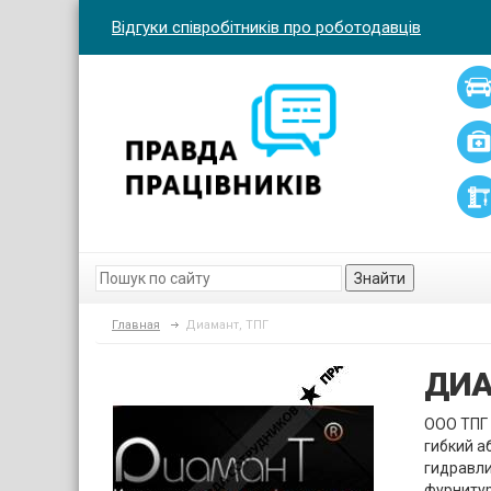
Відгуки співробітників про роботодавців
Знайти
Главная
Диамант, ТПГ
ДИА
ООО ТПГ 
гибкий а
гидравли
фурнитур