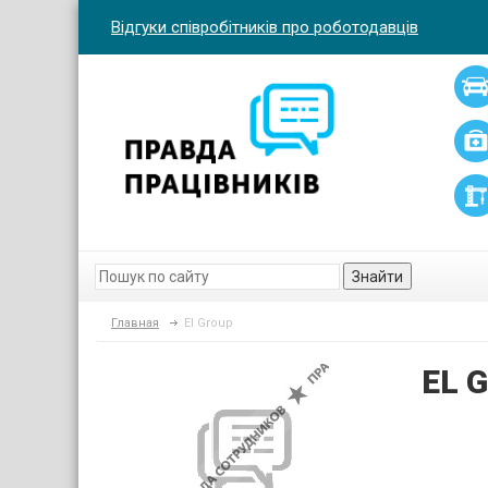
Відгуки співробітників про роботодавців
Знайти
Главная
El Group
EL 