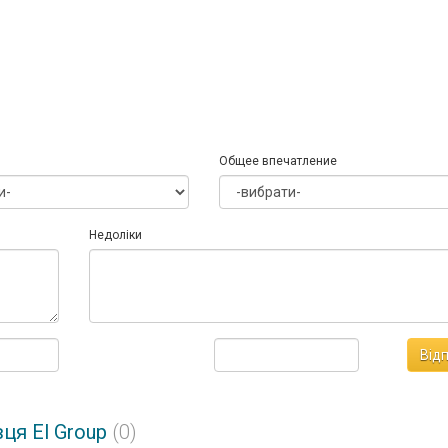
Общее впечатление
Недоліки
Від
вця El Group
(0)