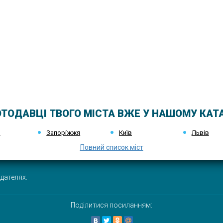
ТОДАВЦІ ТВОГО МІСТА ВЖЕ У НАШОМУ КАТ
к
Запорі́жжя
Київ
Львів
Повний список міст
дателях.
Поділитися посиланням: