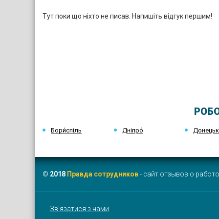
Тут поки що ніхто не писав. Напишіть відгук першим!
РОБО
Бори́спіль
Дніпро́
Донець
©
2018
Правда сотрудников
- сайт отзывов о работо
Зв'язатися з нами