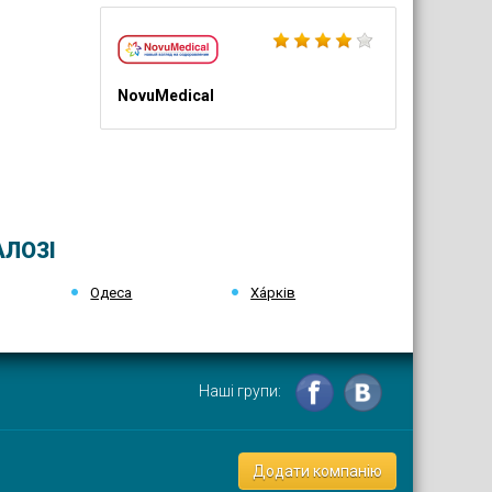
NovuMedical
АЛОЗІ
Одеса
Ха́рків
Наші групи:
Додати компанію