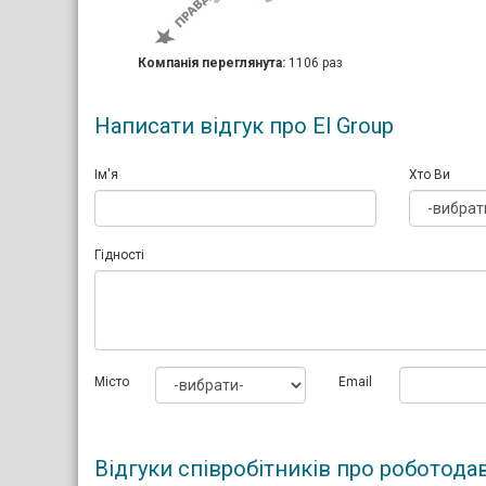
Компанія переглянута:
1106 раз
Написати відгук про El Group
Ім'я
Хто Ви
Гідності
Мiсто
Email
Відгуки співробітників про роботода