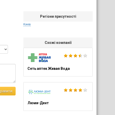
Регіони присутності
Киев
Схожі компанії
Сеть аптек Живая Вода
правити
Люми-Дент