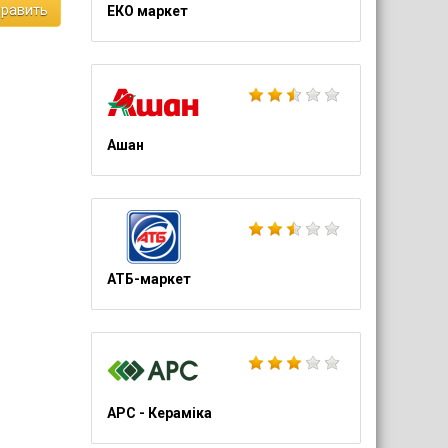
равить
ЕКО маркет
Ашан
АТБ-маркет
АРС - Кераміка