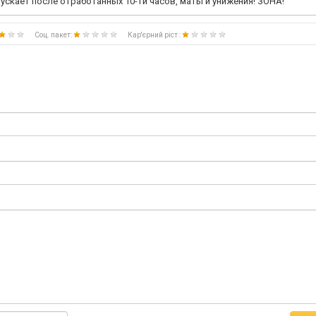
скает после отработанных 10-ти часов, маты и унижения! ЗОНА!
Соц. пакет:
Кар'єрний ріст :