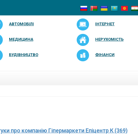
АВТОМОБІЛІ
ІНТЕРНЕТ
МЕДИЦИНА
НЕРУХОМІСТЬ
БУДІВНИЦТВО
ФІНАНСИ
дгуки про компанію Гіпермаркети Епіцентр К (369)