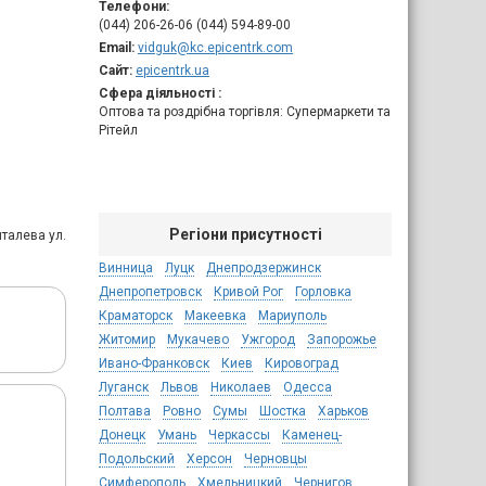
Телефони:
(044) 206-26-06 (044) 594-89-00
Email:
vidguk@kc.epicentrk.com
Сайт:
epicentrk.ua
Сфера діяльності :
Оптова та роздрібна торгівля: Супермаркети та
Рітейл
Регіони присутності
шталева ул.
Винница
Луцк
Днепродзержинск
Днепропетровск
Кривой Рог
Горловка
Краматорск
Макеевка
Мариуполь
Житомир
Мукачево
Ужгород
Запорожье
Ивано-Франковск
Киев
Кировоград
Луганск
Львов
Николаев
Одесса
Полтава
Ровно
Сумы
Шостка
Харьков
Донецк
Умань
Черкассы
Каменец-
Подольский
Херсон
Черновцы
Симферополь
Хмельницкий
Чернигов