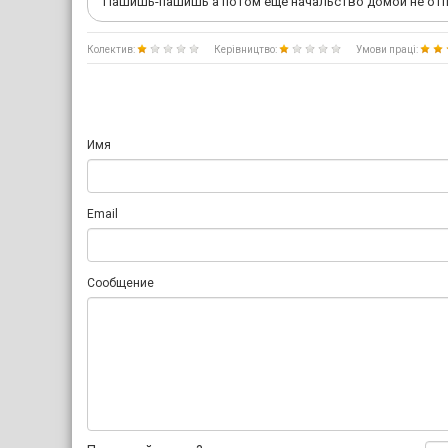
Пашишь-пашишь а потом еще начальство домой не отпу
Колектив:
Керівництво:
Умови праці:
Имя
Email
Сообщение