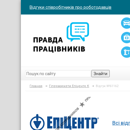
Відгуки співробітників про роботодавців
Знайти
Главная
Гіпермаркети Епіцентр К
Відгук №61162
Всі ві