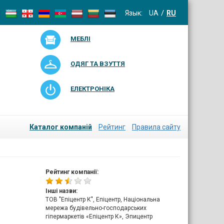
Язык:
UA
RU
МЕБЛІ
ОДЯГ ТА ВЗУТТЯ
ЕЛЕКТРОНІКА
Каталог компаній
Рейтинг
Правила сайту
Рейтинг компанії:
Інші назви:
ТОВ "Епіцентр К", Епіцентр, Національна
мережа будівельно-господарських
гіпермаркетів «Епіцентр К», Эпицентр