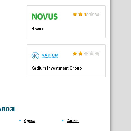
Novus
Kadium Investment Group
АЛОЗІ
Одеса
Ха́рків