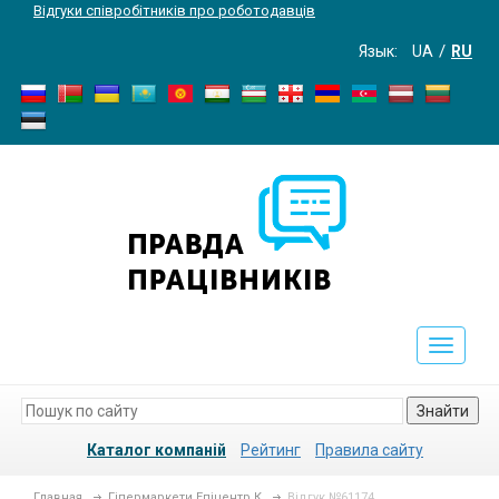
Відгуки співробітників про роботодавців
Язык:
UA
RU
Toggle
navigati
Знайти
Каталог компаній
Рейтинг
Правила сайту
Главная
Гіпермаркети Епіцентр К
Відгук №61174