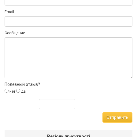
Email
Сообщение
Полезный отзыв?
нет
да
Отправить
Регіони присутності