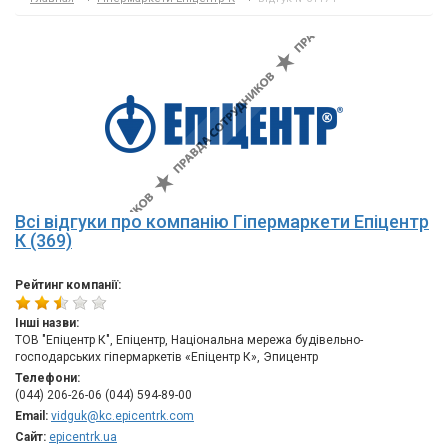
Всі відгуки про компанію Гіпермаркети Епіцентр
К (369)
Рейтинг компанії:
Інші назви:
ТОВ "Епіцентр К", Епіцентр, Національна мережа будівельно-
господарських гіпермаркетів «Епіцентр К», Эпицентр
Телефони:
(044) 206-26-06 (044) 594-89-00
Email:
vidguk@kc.epicentrk.com
Сайт:
epicentrk.ua