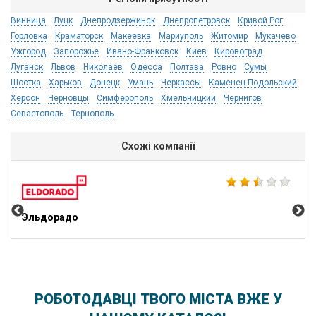
Винница
Луцк
Днепродзержинск
Днепропетровск
Кривой Рог
Горловка
Краматорск
Макеевка
Мариуполь
Житомир
Мукачево
Ужгород
Запорожье
Ивано-Франковск
Киев
Кировоград
Луганск
Львов
Николаев
Одесса
Полтава
Ровно
Сумы
Шостка
Харьков
Донецк
Умань
Черкассы
Каменец-Подольский
Херсон
Черновцы
Симферополь
Хмельницкий
Чернигов
Севастополь
Тернополь
Схожі компанії
Ka
Эльдорадо
РОБОТОДАВЦІ ТВОГО МІСТА ВЖЕ У