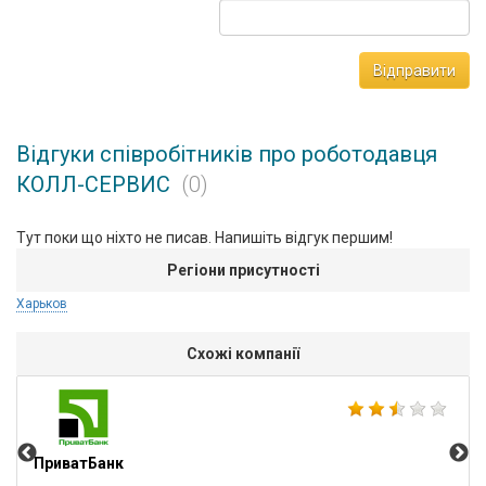
Відправити
Відгуки співробітників про роботодавця
КОЛЛ-СЕРВИС
(0)
Тут поки що ніхто не писав. Напишіть відгук першим!
Регіони присутності
Харьков
Схожі компанії
Fr
ПриватБанк