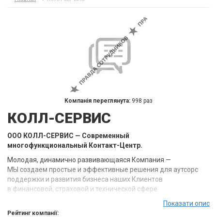
Компанія переглянута:
998 раз
КОЛЛ-СЕРВИС
ООО КОЛЛ-СЕРВИС — Современный
многофункциональный Контакт-Центр.
Молодая, динамично развивающаяся Компания —
МЫ создаем простые и эффективные решения для аутсорс
поддержки и развития бизнеса наших Клиентов
в финансовой, страховой и технической сфере.
Наша цель сделать бизнес- коммуникации простыми
Показати опис
и прибыльными!
Рейтинг компанії: