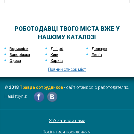
РОБОТОДАВЦІ ТВОГО МІСТА ВЖЕ У
НАШОМУ КАТАЛОЗІ
Бори́спіль
Дніпро́
Донецьк
Запорі́жжя
Київ
Львів
Одеса
Ха́рків
Повний список міст
©
2018
Правда сотрудников
- сайт отзывов о работодателях.
Наші групи:
Зв'язатися з нами
Поділитися посиланням: