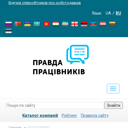
Відгуки співробітників про роботодавців
Язык:
UA
RU
Toggle
navigati
Знайти
Каталог компаній
Рейтинг
Правила сайту
Главная
КОЛЛ-СЕРВИС