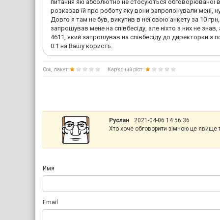
питання які абсолютно не стосуються обговорюваної ва
розказав їй про роботу яку вони запропонували мені, н
Довго я там не був, викупив в неї свою анкету за 10 грн
запрошував мене на співбесіду, але ніхто з них не знав
4611, який запрошував на співбесіду до директорки з по
0:1 на Вашу користь.
Соц. пакет:
Кар'єрний ріст :
Руслан
2021-04-06 14:56:36
Хто хоче обговорити зімною це явище 
Имя
Email