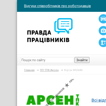
Відгуки співробітників про роботодавців
Знайти
Главная
ПП ТПК Арсен
Відгук №65686
Всі ві