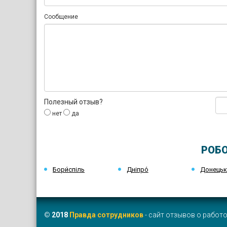
Сообщение
Полезный отзыв?
нет
да
РОБО
Бори́спіль
Дніпро́
Донець
©
2018
Правда сотрудников
- сайт отзывов о работо