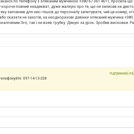
кансії по телефону з зляканим мужчиною +380 67 361 4611, просила що 
у короче повний неадекват, дуже жалкую про те, що не записав на дикт
, яку заповнив для них і пішов до персоналу запитувати, чий це номер, хт
, або сказати не захотів, на неодноразові дзвінки зляканий мужчина +380 
каліченим Эго, так і не взяв трубку. Дякую за урок. Зробив висновки. Р
підтримав(-ла)
телефонуйте: 097-14-13-208