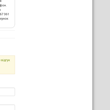
я
офон.
о
67 361
ахунок
 відгук