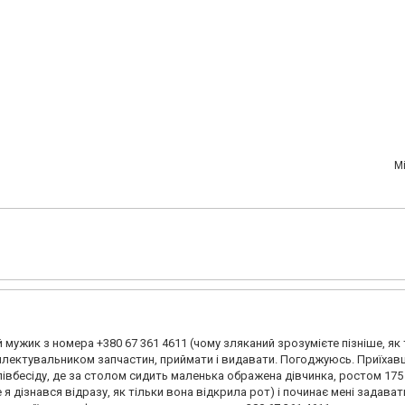
М
мужик з номера +380 67 361 4611 (чому зляканий зрозумієте пізніше, як 
мплектувальником запчастин, приймати і видавати. Погоджуюсь. Приїхав
півбесіду, де за столом сидить маленька ображена дівчинка, ростом 175 
е я дізнався відразу, як тільки вона відкрила рот) і починає мені задават