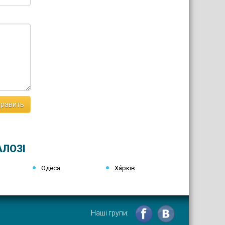
равить
АЛОЗІ
Одеса
Ха́рків
Наші групи: