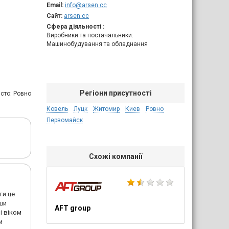
Email:
info@arsen.cc
Сайт:
arsen.cc
Сфера діяльності :
Виробники та постачальники:
Машинобудування та обладнання
Регіони присутності
iсто: Ровно
Ковель
Луцк
Житомир
Киев
Ровно
Первомайск
Схожі компанії
ти це
ши
AFT group
і віком
и