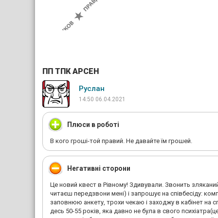
ПП ТПК АРСЕН
Руслан
14:50 06.04.2021
Плюси в роботі
В кого гроші-той правий. Не давайте їм грошей.
Негативні сторони
Це новий квест в Рівному! Здивували. Звонить зляканий 
читаєш передзвони мені) і запрошує на співбесіду: ко
заповнюю анкету, трохи чекаю і заходжу в кабінет на с
десь 50-55 років, яка давно не була в свого психіатра(ц