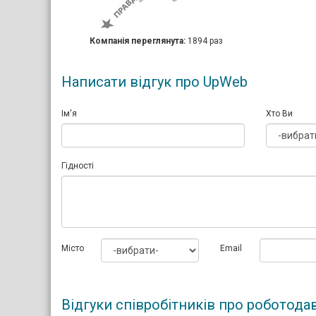
Компанія переглянута:
1894 раз
Написати відгук про UpWeb
Ім'я
Хто Ви
Гідності
Мiсто
Email
Відгуки співробітників про роботод