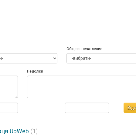
Общее впечатление
Недоліки
Від
авця UpWeb
(1)