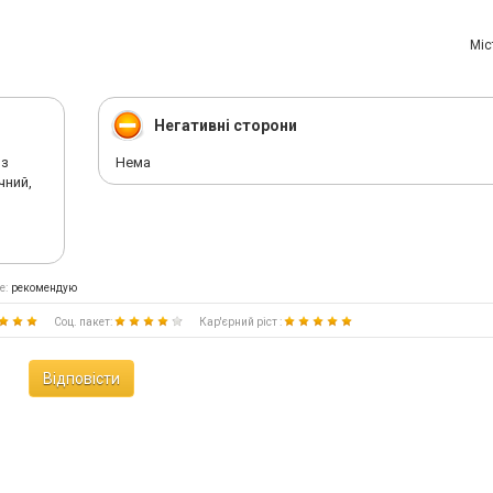
Мiс
Негативні сторони
 з
Нема
чний,
е:
рекомендую
Соц. пакет:
Кар'єрний ріст :
Відповісти