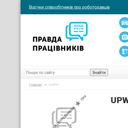
Відгуки співробітників про роботодавців
Знайти
Главная
UpWeb
UP