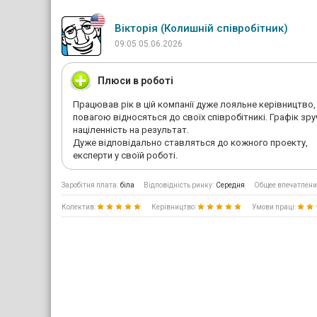
Вікторія (Колишній співробітник)
09:05 05.06.2026
Плюси в роботі
Працював рік в цій компанії дуже лояльне керівництво,
повагою відносяться до своїх співробітникі. Графік зру
націленність на результат.
Дуже відповідально ставляться до кожного проекту,
експерти у своїй роботі.
Заробітня плата:
біла
Відповідність ринку:
Середня
Общее впечатлени
Колектив:
Керівництво:
Умови праці: