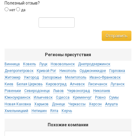
Полезный отзыв?
нет
да
Отправить
Регионы присутствия
Винница
Ковель
Луцк
Нововолынск
Днепродзержинск
Днепропетровск
Кривой Рог
Никополь
Орджоникидзе
Горловка
Житомир
Ужгород
Запорожье
Мелитополь
Ивано-Франковск
Киев
Белая Церковь
Кировоград
Алчевск
Лисичанск
Луганск
Ровеньки
Северодонецк
Львов
Червоноград
Николаев
Южноукраинск
Ильичевск
Одесса
Кременчуг
Ровно
Сумы
Новая Каховка
Харьков
Донецк
Черкассы
Херсон
Алушта
Хмельницкий
Нетишин
Ялта
Керчь
Похожие компании
Ко