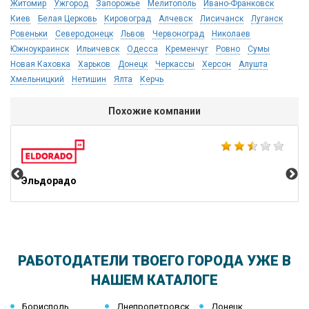
Житомир
Ужгород
Запорожье
Мелитополь
Ивано-Франковск
Киев
Белая Церковь
Кировоград
Алчевск
Лисичанск
Луганск
Ровеньки
Северодонецк
Львов
Червоноград
Николаев
Южноукраинск
Ильичевск
Одесса
Кременчуг
Ровно
Сумы
Новая Каховка
Харьков
Донецк
Черкассы
Херсон
Алушта
Хмельницкий
Нетишин
Ялта
Керчь
Похожие компании
Ко
Эльдорадо
РАБОТОДАТЕЛИ ТВОЕГО ГОРОДА УЖЕ В
НАШЕМ КАТАЛОГЕ
Борисполь
Днепропетровск
Донецк