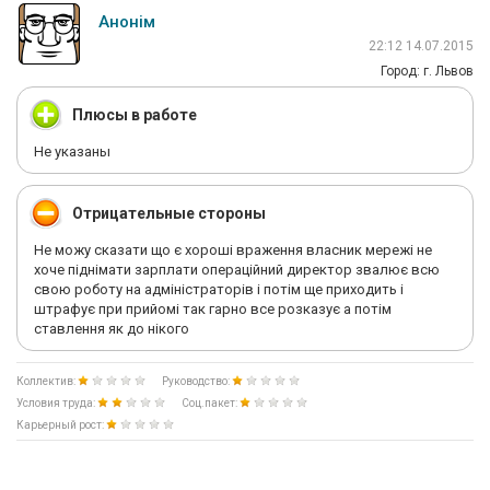
Анонім
22:12 14.07.2015
Город: г. Львов
Плюсы в работе
Не указаны
Отрицательные стороны
Не можу сказати що є хороші враження власник мережі не
хоче піднімати зарплати операційний директор звалює всю
свою роботу на адміністраторів і потім ще приходить і
штрафує при прийомі так гарно все розказує а потім
ставлення як до нікого
Коллектив:
Руководство:
Условия труда:
Соц.пакет:
Карьерный рост: