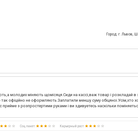
Город: г. Львов,
ь,а молодих мiняють щомiсяця.Сиди на кассi,важ товар i розкладай в за
 так офiцiйно не оформляють.Заплатили меншу суму обiцяноi.Усiм,хто х
 прийме з розпростертими руками i ви здивуетесь наскiльки помiняеть
Соц.пакет:
Карьерный рост: