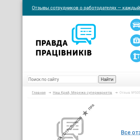
Отзывы сотрудников о работодателях — каждый
Найти
Главная
Наш Край, Мережа супермаркетів
Отзыв №505
Все от