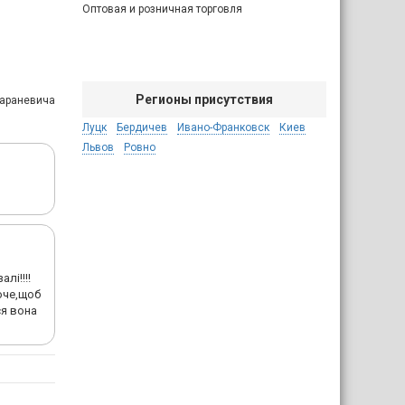
Оптовая и розничная торговля
Регионы присутствия
 Шараневича
Луцк
Бердичев
Ивано-Франковск
Киев
Львов
Ровно
лi!!!!
оче,щоб
ся вона