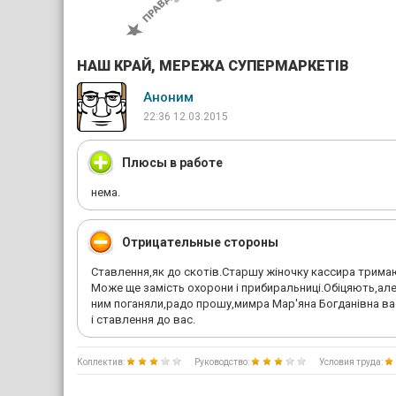
НАШ КРАЙ, МЕРЕЖА СУПЕРМАРКЕТІВ
Аноним
22:36 12.03.2015
Плюсы в работе
нема.
Отрицательные стороны
Ставлення,як до скотiв.Старшу жiночку кассира тримают
Може ще замiсть охорони i прибиральницi.Обiцяють,але
ним поганяли,радо прошу,мимра Мар'яна Богданiвна вас
i ставлення до вас.
Коллектив:
Руководство:
Условия труда: