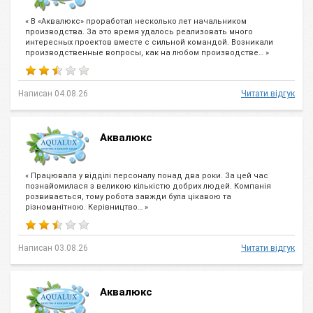
« В «Аквалюкс» проработал несколько лет начальником
производства. За это время удалось реализовать много
интересных проектов вместе с сильной командой. Возникали
производственные вопросы, как на любом производстве… »
Написан 04.08.26
Читати відгук
Аквалюкс
« Працювала у відділі персоналу понад два роки. За цей час
познайомилася з великою кількістю добрих людей. Компанія
розвивається, тому робота завжди була цікавою та
різноманітною. Керівництво… »
Написан 03.08.26
Читати відгук
Аквалюкс