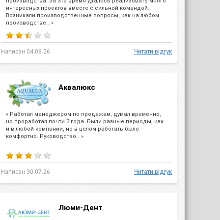
производства. За это время удалось реализовать много
интересных проектов вместе с сильной командой.
Возникали производственные вопросы, как на любом
производстве… »
Написан 04.08.26
Читати відгук
Аквалюкс
« Работал менеджером по продажам, думал временно,
но проработал почти 3 года. Были разные периоды, как
и в любой компании, но в целом работать было
комфортно. Руководство… »
Написан 30.07.26
Читати відгук
Люми-Дент