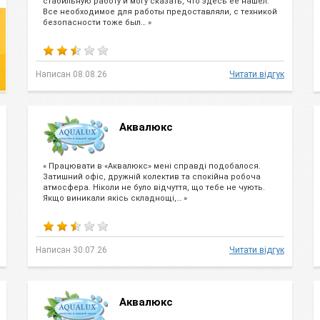
стабильную работу и могу сказать, что здесь ее нашел.
Все необходимое для работы предоставляли, с техникой
безопасности тоже был… »
Написан 08.08.26
Читати відгук
Аквалюкс
« Працювати в «Аквалюкс» мені справді подобалося.
Затишний офіс, дружній колектив та спокійна робоча
атмосфера. Ніколи не було відчуття, що тебе не чують.
Якщо виникали якісь складнощі,… »
Написан 30.07.26
Читати відгук
Аквалюкс