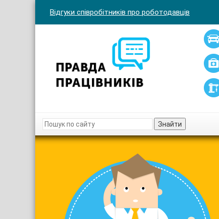
Відгуки співробітників про роботодавців
Знайти