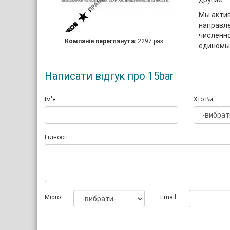
Мы актив
направле
численно
Компанія переглянута:
2297 раз
единомыш
Написати відгук про 15bar
Ім'я
Хто Ви
Гідності
Мiсто
Email