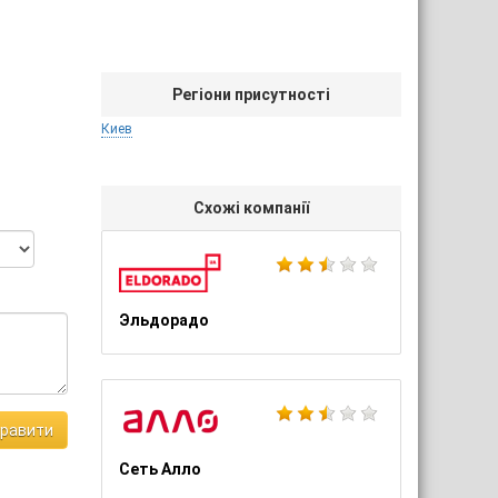
Регіони присутності
Киев
Схожі компанії
Эльдорадо
правити
Сеть Алло