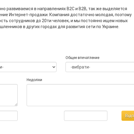
но развиваемся в направлениях B2C и B2B, так же выделяется
ние Интернет-продажи. Компания достаточно молодая, поэтому
сть сотрудников до 20ти человек, и мы постоянно ищем новых
ленников в других городах для развития сети по Украине.
Общее впечатление
Недоліки
Від