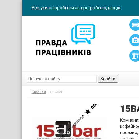
Відгуки співробітників про роботодавців
Знайти
Главная
15bar
15B
Компания
кофейно
производи
другие.