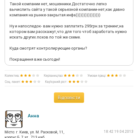
Такой компании нет, мошенники.Достаточно легко
вычислить сайта у такой серьезной компании-нет,как давно
компания на рынке-закрытая инфа))))))))))))))))
Ну и напоследок- вам нужно заплатить 295грн.за тренинг,на
котором вам расскажут,что для того чтоб заработать нужно
искать других лохов по той же схеме.
Куда смотрят контролирующие органы?
Покращення вже сьогодні!
Колектив:
Керівництво:
Умови праці:
Соц. пакет:
Кар'єрний ріст :
Відповісти
Анна
18:42 19.04.2013
Мiсто: г. Киев, ул. М. Расковой, 11,
корпус Б, 7 эт., 713 каб.