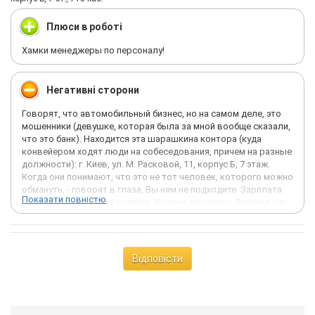
Плюси в роботі
Хамки менеджеры по персоналу!
Негативні сторони
Говорят, что автомобильный бизнес, но на самом деле, это
мошенники (девушке, которая была за мной вообще сказали,
что это банк). Находится эта шарашкина контора (куда
конвейером ходят люди на собеседования, причем на разные
должности): г. Киев, ул. М. Расковой, 11, корпус Б, 7 этаж.
Когда они понимают, что это не тот человек, которого можно
обмануть, - говорят в глаза, Вы нам не подходите. Зарплата
Показати повністю
от выработки, 1500 в неделю. Короче лохотрон. Резюме они
не читают вообще, дают всем заполнять анкетки. Такая же
шарашкина контора есть на Контрактовой, совсем рядом с
метро. Еще контрольно-пропускная система... Охрана на
мороз падает, мол ничего не знает. Один молодой человек,
Відповісти
который кофе продает на входе в самом здании первого
этажа и уборщица рассказали о этой шарашкиной конторе.
Занимаются не пойми чем... Люди! Не тратьте свое время и
нервы на этих девочек-малолеток, которые делают свое