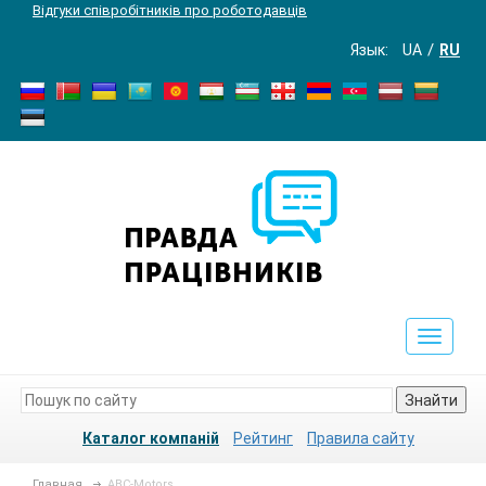
Відгуки співробітників про роботодавців
Язык:
UA
RU
Toggle
navigat
Знайти
Каталог компаній
Рейтинг
Правила сайту
Главная
ABC-Motors