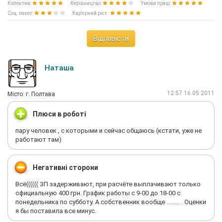
Колектив:
Керівництво:
Умови праці:
Соц. пакет:
Кар'єрний ріст :
Відповісти
Наташа
12:57 16.05.2011
Мiсто: г. Полтава
Плюси в роботі
пару человек , с которыми и сейчас общаюсь (кстати, уже не
работают там)
Негативні сторони
Всё(((((( ЗП задерживают, при расчёте выплачивают только
официальную 400 грн. График работы с 9-00 до 18-00 с
понедельника по субботу. А собственник вообще ......... . Оценки
я бы поставила все минус.