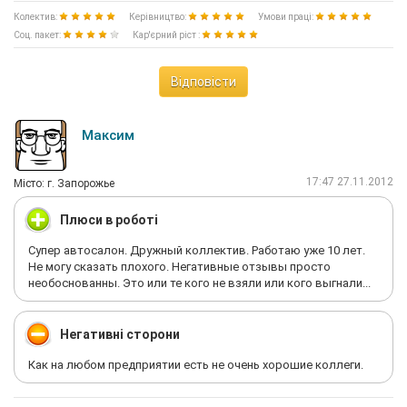
Колектив:
Керівництво:
Умови праці:
Соц. пакет:
Кар'єрний ріст :
Відповісти
Максим
17:47 27.11.2012
Мiсто: г. Запорожье
Плюси в роботі
Супер автосалон. Дружный коллектив. Работаю уже 10 лет.
Не могу сказать плохого. Негативные отзывы просто
необоснованны. Это или те кого не взяли или кого выгнали...
Негативні сторони
Как на любом предприятии есть не очень хорошие коллеги.