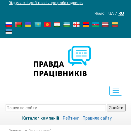
Відгуки співробітників про роботодавців
Язык:
UA
RU
Toggle
navigat
Знайти
Каталог компаній
Рейтинг
Правила сайту
Главная
"Альфа плюс"