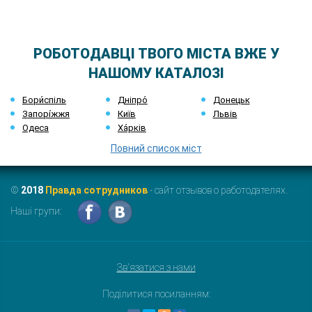
РОБОТОДАВЦІ ТВОГО МІСТА ВЖЕ У
НАШОМУ КАТАЛОЗІ
Бори́спіль
Дніпро́
Донецьк
Запорі́жжя
Київ
Львів
Одеса
Ха́рків
Повний список міст
©
2018
Правда сотрудников
- сайт отзывов о работодателях.
Наші групи:
Зв'язатися з нами
Поділитися посиланням: