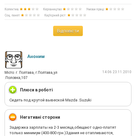
Колектив:
Керівництво:
Умови праці:
Соц. пакет:
Кар'єрний ріст :
Відповісти
Аноним
14:06 23.11.2010
Мiсто: г. Полтава, г.Полтава,ул
.Половка,107
Плюси в роботі
Сидеть под крутой вывеской Mazda .Suzuki
Негативні сторони
Задержка зарплаты на 2-3 месяца,обещают одно-платят
только минимум (400-800 грн.)Здания не отапливаются,