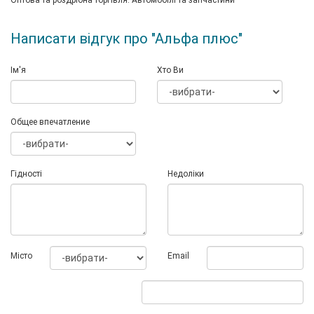
Оптова та роздрібна торгівля: Автомобілі та запчастини
Написати відгук про "Альфа плюс"
Ім'я
Хто Ви
Общее впечатление
Гідності
Недоліки
Мiсто
Email