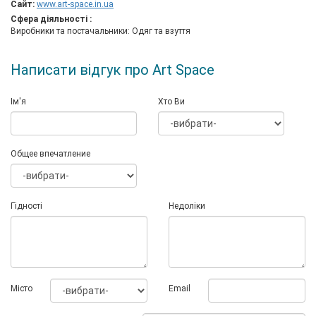
Сайт:
www.art-space.in.ua
Сфера діяльності :
Виробники та постачальники: Одяг та взуття
Написати відгук про Art Space
Ім'я
Хто Ви
Общее впечатление
Гідності
Недоліки
Мiсто
Email