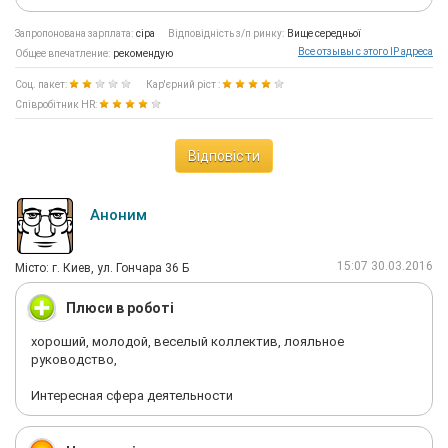
Запропонована зарплата:
сіра
Відповідність з/п ринку:
Вище середньої
Все отзывы с этого IP адреса
Общее впечатление:
рекомендую
Соц. пакет:
Кар'єрний ріст :
Співробітник HR:
Відповісти
Аноним
15:07 30.03.2016
Мiсто: г. Киев, ул. Гончара 36 Б
Плюси в роботі
хороший, молодой, веселый коллектив, лояльное
руководство,
Интересная сфера деятельности