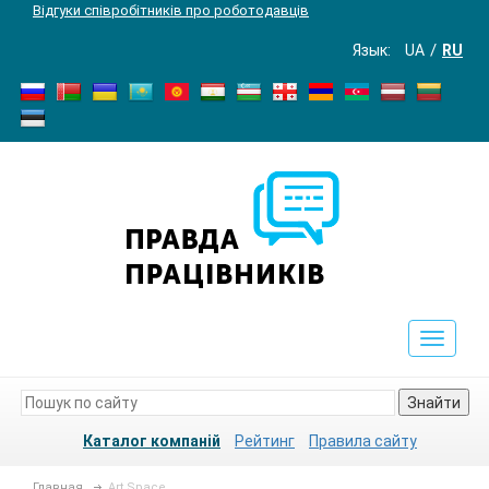
Відгуки співробітників про роботодавців
Язык:
UA
RU
Toggle
navigat
Знайти
Каталог компаній
Рейтинг
Правила сайту
Главная
Art Space