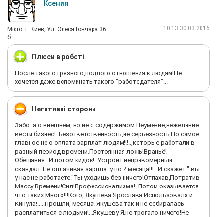
Ксения
10:13 30.03.2016
Мiсто: г. Киев, Ул. Олеся Гончара 36
б
Плюси в роботі
После такого грязного,подлого отношения к людям!Не
хочется даже вспоминать такого "работодателя"...
Негативні сторони
Забота о внешнем, но не о содержимом.Неумение,нежелание
вести бизнес!..Безответственность,не серьёзность.Но самое
главное не о оплата зарплат людям!!!..,которые работали в
разный период времени.Постоянная ложь!Враньё!
Обещания...И потом кидок!..Устроит неправомерный
скандал..Не оплачивая зарплату по 2 месяца!!!...И скажет:" вы
у нас не работаете."Ты уходишь без ничего!Отпахав,Потратив
Массу Времени!Сил!Профессионализма!. Потом оказывается
что таких Много!!!Кого, Якушева Ярослава Использовала и
Кинула!.....Прошли, месяца! Якушева так и не собиралась
расплатиться с людьми!...Якушеву Я.не трогало ничего!Не