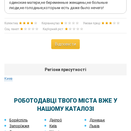
одинокие матери,не беременные женщины,не больные
люди,не голодные,которым есть даже было нечего!
Колектив:
Керівництво:
Умови праці:
Соц. пакет:
Кар'єрний ріст :
Відповісти
Регіони присутності
Киев
РОБОТОДАВЦІ ТВОГО МІСТА ВЖЕ У
НАШОМУ КАТАЛОЗІ
Бори́спіль
Дніпро́
Донецьк
Запорі́жжя
Київ
Львів