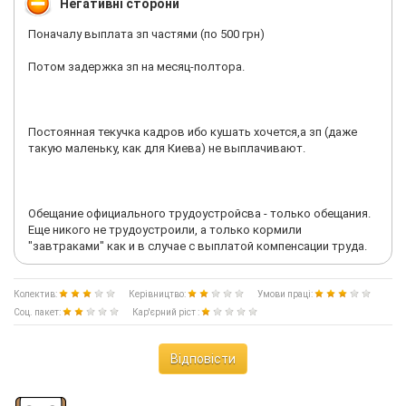
Негативні сторони
Поначалу выплата зп частями (по 500 грн)
Потом задержка зп на месяц-полтора.
Постоянная текучка кадров ибо кушать хочется,а зп (даже
такую маленьку, как для Киева) не выплачивают.
Обещание официального трудоустройсва - только обещания.
Еще никого не трудоустроили, а только кормили
"завтраками" как и в случае с выплатой компенсации труда.
Колектив:
Керівництво:
Умови праці:
Соц. пакет:
Кар'єрний ріст :
Відповісти