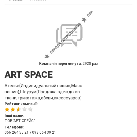
Компанія переглянута:
2928 раз
ART SPACE
Ателье(Индивидуальный пошив,Масс
пошив),Шоурум(Продажа одежды из
ткани,трикотажа,обуви,аксессуаров).
Рейтинг компанії:
Інші назви:
ТОВ"АРТ СПЕЙС"
Телефони:
066 264 55 21 \ 093 064 39 21