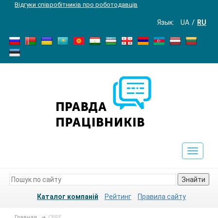
Відгуки співробітників про роботодавців
Язык:
UA
RU
Toggle
navigat
Знайти
Каталог компаній
Рейтинг
Правила сайту
Главная
CBRE