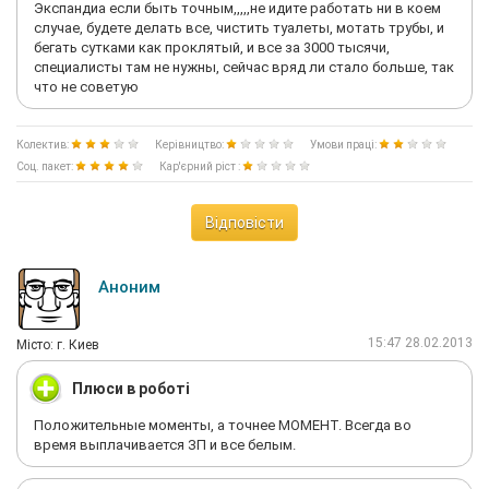
Экспандиа если быть точным,,,,,не идите работать ни в коем
случае, будете делать все, чистить туалеты, мотать трубы, и
бегать сутками как проклятый, и все за 3000 тысячи,
специалисты там не нужны, сейчас вряд ли стало больше, так
что не советую
Колектив:
Керівництво:
Умови праці:
Соц. пакет:
Кар'єрний ріст :
Відповісти
Аноним
15:47 28.02.2013
Мiсто: г. Киев
Плюси в роботі
Положительные моменты, а точнее МОМЕНТ. Всегда во
время выплачивается ЗП и все белым.