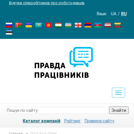
Відгуки співробітників про роботодавців
Язык:
UA
RU
Toggle
navigat
Знайти
Каталог компаній
Рейтинг
Правила сайту
Главная
GEOS Real Estate