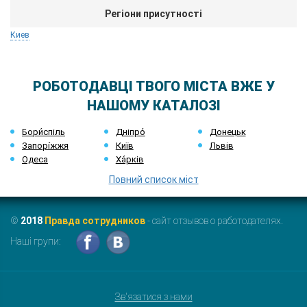
Регіони присутності
Киев
РОБОТОДАВЦІ ТВОГО МІСТА ВЖЕ У
НАШОМУ КАТАЛОЗІ
Бори́спіль
Дніпро́
Донецьк
Запорі́жжя
Київ
Львів
Одеса
Ха́рків
Повний список міст
©
2018
Правда сотрудников
- сайт отзывов о работодателях.
Наші групи:
Зв'язатися з нами