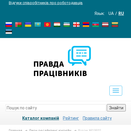
Відгуки співробітників про роботодавців
Язык:
UA
RU
Toggle
navigat
Знайти
Каталог компаній
Рейтинг
Правила сайту
Главная
Лион ресайклинг юкрейн
Відгук №19932