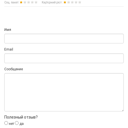
Соц. пакет:
Кар'єрний ріст :
Имя
Email
Сообщение
Полезный отзыв?
нет
да