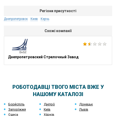
Регіони присутності
Днепропетровск
Киев
Керчь
Схожі компанії
Днепропетровский Стрелочный Завод
РОБОТОДАВЦІ ТВОГО МІСТА ВЖЕ У
НАШОМУ КАТАЛОЗІ
Бори́спіль
Дніпро́
Донецьк
Запорі́жжя
Київ
Львів
Одеса
Ха́рків