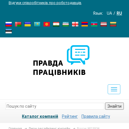
Відгуки співробітників про роботодавців
Язык:
UA
RU
Toggle
navigat
Знайти
Каталог компаній
Рейтинг
Правила сайту
Главная
Лион ресайклинг юкрейн
Відгук №19934