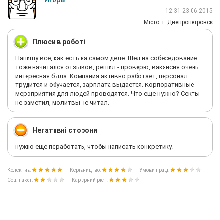
Игорь
12:31 23.06.2015
Мiсто: г. Днепропетровск
Плюси в роботі
Напишу все, как есть на самом деле. Шел на собеседование
тоже начитался отзывов, решил - проверю, вакансия очень
интересная была. Компания активно работает, персонал
трудится и обучается, зарплата выдается. Корпоративные
мероприятия для людей проводятся. Что еще нужно? Секты
не заметил, молитвы не читал.
Негативні сторони
нужно еще поработать, чтобы написать конкретику.
Колектив:
Керівництво:
Умови праці:
Соц. пакет:
Кар'єрний ріст :