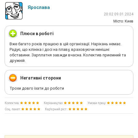
Ярослава
20:02 09.01.2024
Мiсто: Киев
Плюси в роботі
Вже багато років працюю в цій організації. Нарікань немає.
Радує, що клініка і досі на плаву, враховуючи нинішні
обставини. Зарплатня завжди вчасна. Колектив приємний та
дружній.
Негативні сторони
Трохи довго їхати до роботи
Колектив:
Керівництво:
Умови праці:
Соц. пакет:
Кар'єрний ріст :