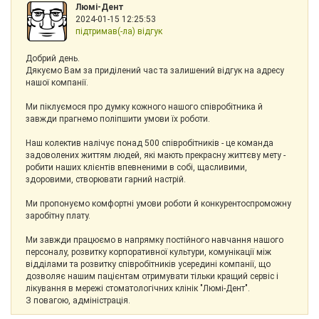
Люмі-Дент
2024-01-15 12:25:53
підтримав(-ла) відгук
Добрий день.
Дякуємо Вам за приділений час та залишений відгук на адресу
нашої компанії.
Ми піклуємося про думку кожного нашого співробітника й
завжди прагнемо поліпшити умови їх роботи.
Наш колектив налічує понад 500 співробітників - це команда
задоволених життям людей, які мають прекрасну життєву мету -
робити наших клієнтів впевненими в собі, щасливими,
здоровими, створювати гарний настрій.
Ми пропонуємо комфортні умови роботи й конкурентоспроможну
заробітну плату.
Ми завжди працюємо в напрямку постійного навчання нашого
персоналу, розвитку корпоративної культури, комунікації між
відділами та розвитку співробітників усередині компанії, що
дозволяє нашим пацієнтам отримувати тільки кращий сервіс і
лікування в мережі стоматологічних клінік "Люмі-Дент".
З повагою, адміністрація.