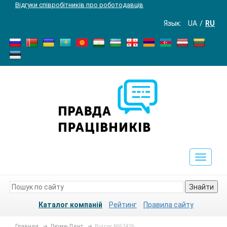
Відгуки співробітників про роботодавців
Язык:
UA
RU
Toggle
navigat
Знайти
Каталог компаній
Рейтинг
Правила сайту
Главная
Люми-Дент
Відгук №67426