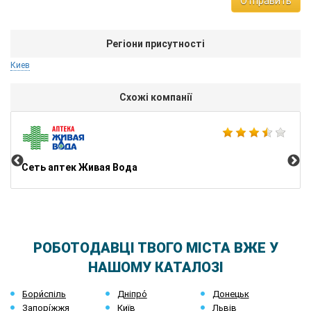
Отправить
Регіони присутності
Киев
Схожі компанії
No
Сеть аптек Живая Вода
РОБОТОДАВЦІ ТВОГО МІСТА ВЖЕ У
НАШОМУ КАТАЛОЗІ
Бори́спіль
Дніпро́
Донецьк
Запорі́жжя
Київ
Львів