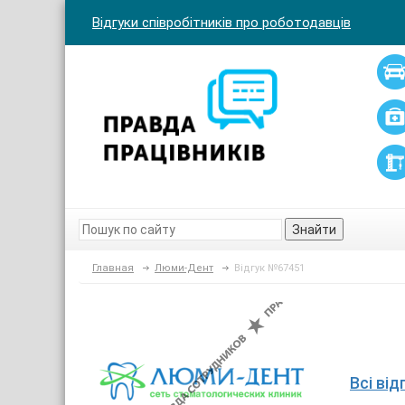
Відгуки співробітників про роботодавців
Знайти
Главная
Люми-Дент
Відгук №67451
Всі ві