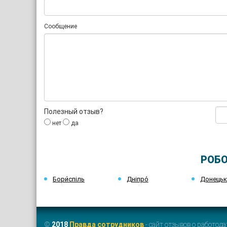
Сообщение
Полезный отзыв?
нет
да
РОБО
Бори́спіль
Дніпро́
Донець
©
2018
Правда сотрудников
- сайт отзывов о работода