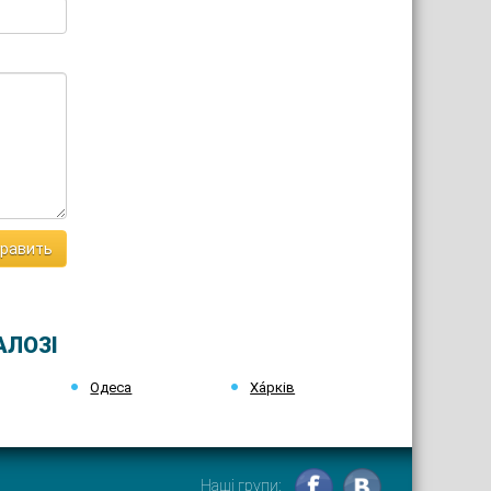
равить
АЛОЗІ
Одеса
Ха́рків
Наші групи: