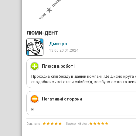
ЛЮМИ-ДЕНТ
Дмитро
13:00 20.01.2024
Плюси в роботі
Проходив співбесіду в данній компанії. Це дійсно крута
сподобались всі етапи співбесід, все було легко та не
Негативні сторони
ні
Соц. пакет:
Кар'єрний ріст :