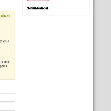
NovuMedical
 відгук
у мету
ії між
віс і