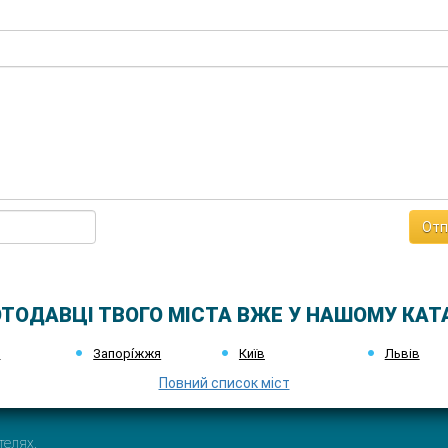
Отп
ТОДАВЦІ ТВОГО МІСТА ВЖЕ У НАШОМУ КАТ
к
Запорі́жжя
Київ
Львів
Повний список міст
телях.