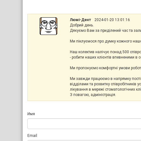
Люмі-Дент
2024-01-20 13:01:16
Добрий день.
Дякуємо Вам за приділений час та зали
Ми піклуємося про думку кожного нашо
Наш колектив налічує понад 500 співро
- робити наших клієнтів впевненими в 
Ми пропонуємо комфортні умови роботи
Ми завжди працюємо в напрямку постій
відділами та розвитку співробітників 
лікування в мережі стоматологічних клі
З повагою, адміністрація.
Имя
Email