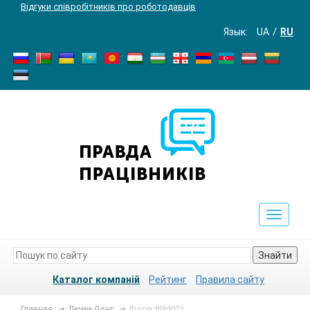
Відгуки співробітників про роботодавців
Язык:
UA
RU
Toggle
navigat
Знайти
Каталог компаній
Рейтинг
Правила сайту
Главная
Люми-Дент
Відгук №69023