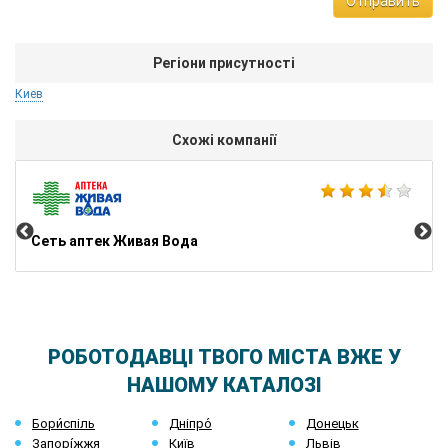
Отправить
Регіони присутності
Киев
Схожі компанії
No
Сеть аптек Живая Вода
РОБОТОДАВЦІ ТВОГО МІСТА ВЖЕ У
НАШОМУ КАТАЛОЗІ
Бори́спіль
Дніпро́
Донецьк
Запорі́жжя
Київ
Львів