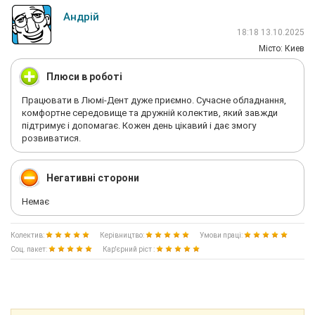
Андрій
18:18 13.10.2025
Мiсто: Киев
Плюси в роботі
Працювати в Люмі-Дент дуже приємно. Сучасне обладнання,
комфортне середовище та дружній колектив, який завжди
підтримує і допомагає. Кожен день цікавий і дає змогу
розвиватися.
Негативні сторони
Немає
Колектив:
Керівництво:
Умови праці:
Соц. пакет:
Кар'єрний ріст :