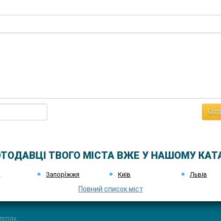
Отп
ТОДАВЦІ ТВОГО МІСТА ВЖЕ У НАШОМУ КАТ
к
Запорі́жжя
Київ
Львів
Повний список міст
телях.