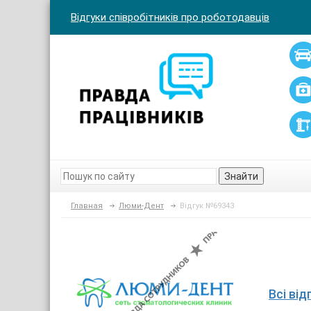
Відгуки співробітників про роботодавців
Знайти
Главная
Люми-Дент
Відгук №69343
Всі ві