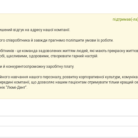
підтримав(-ла)
шений відгук на адресу нашої компанії.
го співробітника й завжди прагнемо поліпшити умови їх роботи.
бітників - це команда задоволених життям людей, які мають прекрасну життєв
собі, щасливими, здоровими, створювати гарний настрій.
 й конкурентоспроможну заробітну плату.
ного навчання нашого персоналу, розвитку корпоративної культури, комунікац
усередині компанії, що дозволяє нашим пацієнтам отримувати тільки кращий сер
нік "Люмі-Дент".