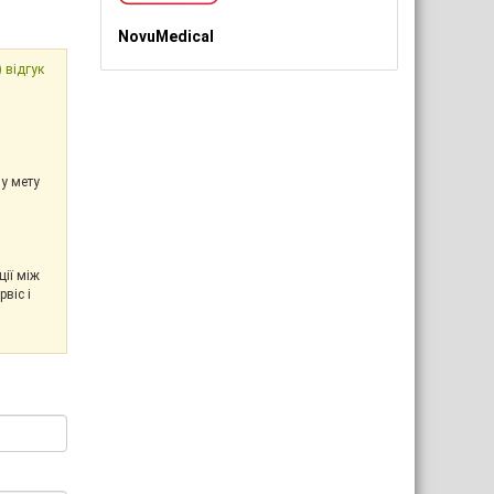
NovuMedical
 відгук
у мету
ії між
віс і