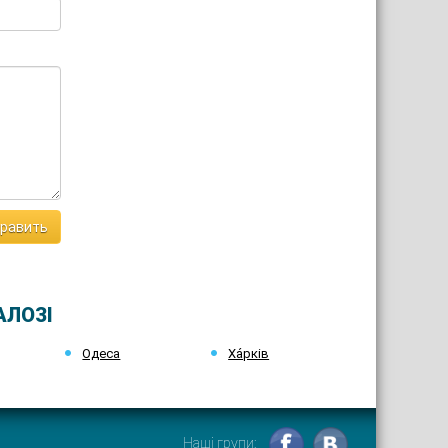
равить
АЛОЗІ
Одеса
Ха́рків
Наші групи: