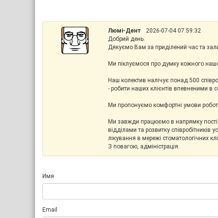
Люмі-Дент
2026-07-04 07:59:32
Добрий день.
Дякуємо Вам за приділений час та зали
Ми піклуємося про думку кожного нашо
Наш колектив налічує понад 500 співро
- робити наших клієнтів впевненими в 
Ми пропонуємо комфортні умови роботи
Ми завжди працюємо в напрямку постій
відділами та розвитку співробітників 
лікування в мережі стоматологічних клі
З повагою, адміністрація.
Имя
Email