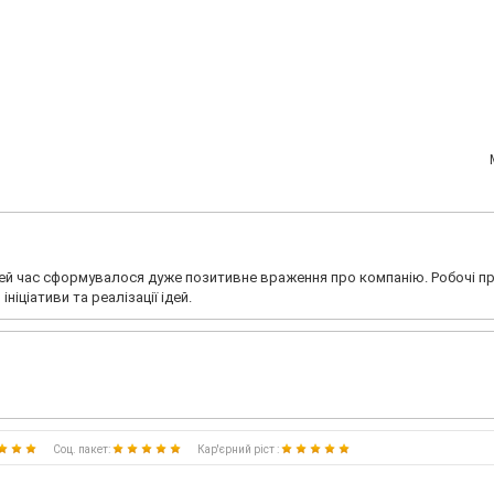
ей час сформувалося дуже позитивне враження про компанію. Робочі п
ніціативи та реалізації ідей.
Соц. пакет:
Кар'єрний ріст :