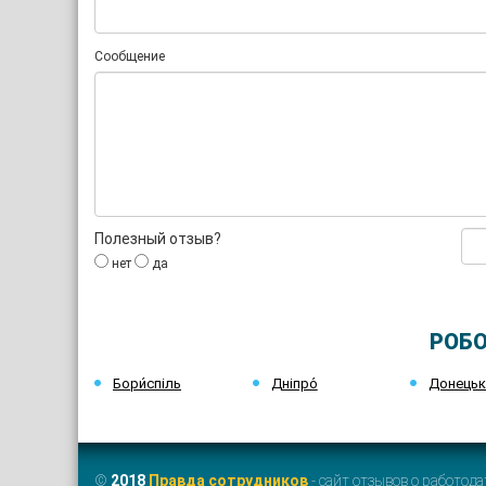
Сообщение
Полезный отзыв?
нет
да
РОБО
Бори́спіль
Дніпро́
Донець
©
2018
Правда сотрудников
- сайт отзывов о работода