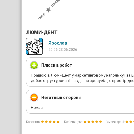
ЛЮМИ-ДЕНТ
Ярослав
20:56 23.06.2026
Плюси в роботі
Працюю в Люмі-Дент у маркетинговому напрямку і за ц
добре структуровані, завдання зрозумілі, є простір для і
Негативні сторони
Немає
Колектив:
Керівництво:
Умови праці: