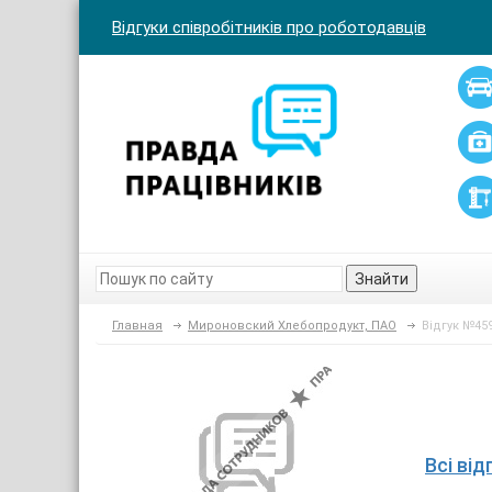
Відгуки співробітників про роботодавців
Знайти
Главная
Мироновский Хлебопродукт, ПАО
Відгук №45
Всі ві