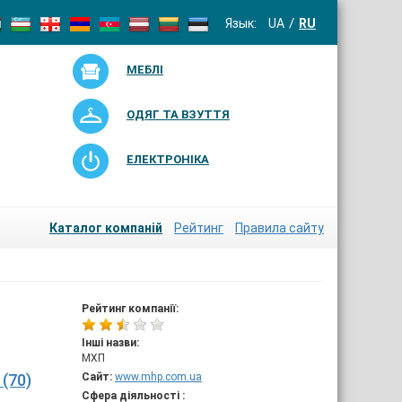
Язык:
UA
RU
МЕБЛІ
ОДЯГ ТА ВЗУТТЯ
ЕЛЕКТРОНІКА
Каталог компаній
Рейтинг
Правила сайту
Рейтинг компанії:
Інші назви:
МХП
(70)
Сайт:
www.mhp.com.ua
Сфера діяльності :