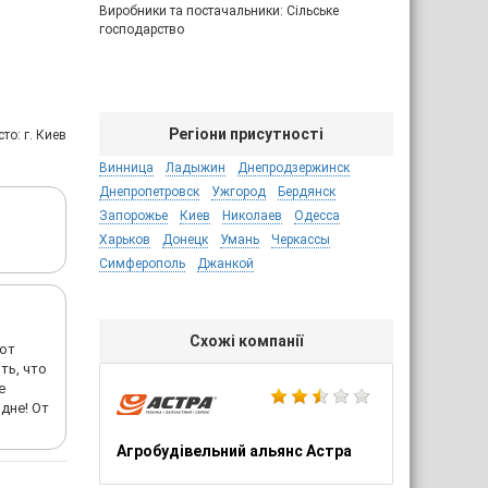
Виробники та постачальники: Сільське
господарство
Регіони присутності
сто: г. Киев
Винница
Ладыжин
Днепродзержинск
Днепропетровск
Ужгород
Бердянск
Запорожье
Киев
Николаев
Одесса
Харьков
Донецк
Умань
Черкассы
Симферополь
Джанкой
Схожі компанії
 от
ть, что
е
дне! От
Агробудівельний альянс Астра