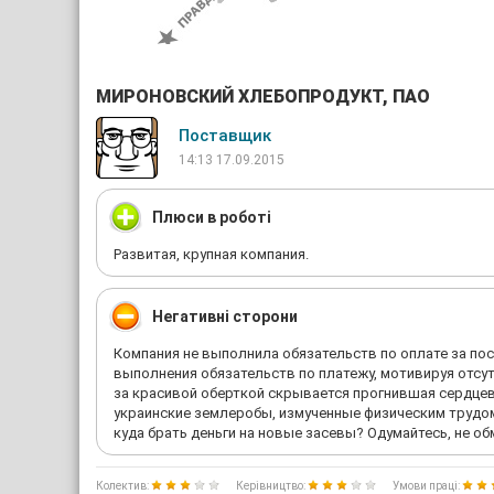
МИРОНОВСКИЙ ХЛЕБОПРОДУКТ, ПАО
Поставщик
14:13 17.09.2015
Плюси в роботі
Развитая, крупная компания.
Негативні сторони
Компания не выполнила обязательств по оплате за пос
выполнения обязательств по платежу, мотивируя отсут
за красивой оберткой скрывается прогнившая сердцеви
украинские землеробы, измученные физическим трудом
куда брать деньги на новые засевы? Одумайтесь, не об
Колектив:
Керівництво:
Умови праці: