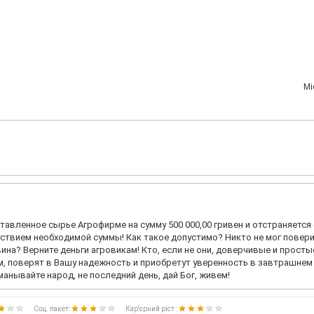
Мi
тавленное сырье Агрофирме на сумму 500 000,00 гривен и отстраняется
ствием необходимой суммы! Как такое допустимо? Никто не мог повери
на? Верните деньги агровикам! Кто, если не они, доверчивые и просты
, поверят в Вашу надежность и приобретут уверенность в завтрашнем 
манывайте народ, не последний день, дай Бог, живем!
Соц. пакет:
Кар'єрний ріст :