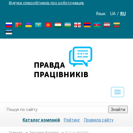
Відгуки співробітників про роботодавців
Язык:
UA
RU
Toggle
navigat
Знайти
Каталог компаній
Рейтинг
Правила сайту
Главная
Текстиль-Контакт
Відгук №69046