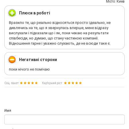
Мiсто: Киев
Плюси в роботі
Вразило те, що реально відносяться просто ідеально, не
дивлячись на те, що я звернулась вперше, мене відразу
вислухали і підказали що і як, поки чекаю на результати
співбесіди, но думаю, що стану частиною компанії.
Відношення гарне і уважно слухають, де не всюди таке є.
Негативні сторони
поки нічого не помічаю
Соц. пакет:
Кар'єрний ріст :
Имя