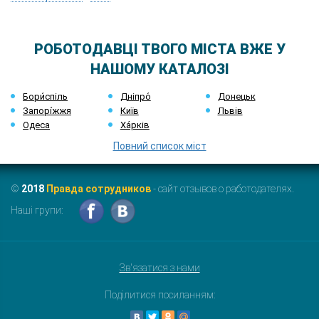
РОБОТОДАВЦІ ТВОГО МІСТА ВЖЕ У
НАШОМУ КАТАЛОЗІ
Бори́спіль
Дніпро́
Донецьк
Запорі́жжя
Київ
Львів
Одеса
Ха́рків
Повний список міст
©
2018
Правда сотрудников
- сайт отзывов о работодателях.
Наші групи:
Зв'язатися з нами
Поділитися посиланням: