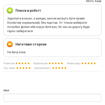
Мiсто: Киев
Плюси в роботі
Зарплата вчасно, є вихідні, інколи можуть бути премії.
Колектив нормальний, без підстав. От тільки вибирати
потрібно філіал аби поруч біля вас, бо час на дорогу буде
гарно забиратися.
Негативні сторони
Не бачу поки
Колектив:
Керівництво:
Умови праці:
Соц. пакет:
Кар'єрний ріст :
Имя