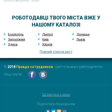
РОБОТОДАВЦІ ТВОГО МІСТА ВЖЕ У
НАШОМУ КАТАЛОЗІ
Бори́спіль
Дніпро́
Донецьк
Запорі́жжя
Київ
Львів
Одеса
Ха́рків
Повний список міст
©
2018
Правда сотрудников
- сайт отзывов о работодателях.
Наші групи:
Зв'язатися з нами
Поділитися посиланням: