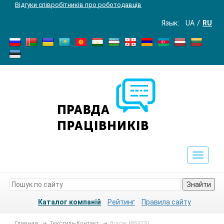
Відгуки співробітників про роботодавців
Язык:
UA
RU
Toggle
navigat
Знайти
Каталог компаній
Рейтинг
Правила сайту
Главная
Текстиль-Контакт
Відгук №69270