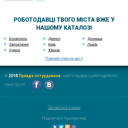
РОБОТОДАВЦІ ТВОГО МІСТА ВЖЕ У
НАШОМУ КАТАЛОЗІ
Бори́спіль
Дніпро́
Донецьк
Запорі́жжя
Київ
Львів
Одеса
Ха́рків
Повний список міст
©
2018
Правда сотрудников
- сайт отзывов о работодателях.
Наші групи:
Зв'язатися з нами
Поділитися посиланням: