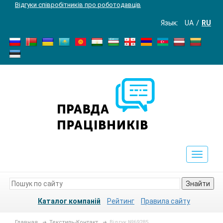
Відгуки співробітників про роботодавців
Язык:
UA
RU
Toggle
navigat
Знайти
Каталог компаній
Рейтинг
Правила сайту
Главная
Текстиль-Контакт
Відгук №69285