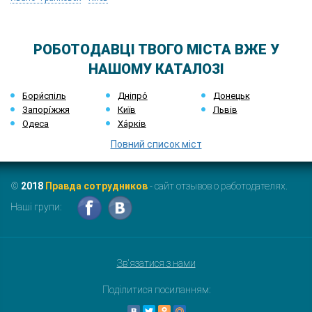
РОБОТОДАВЦІ ТВОГО МІСТА ВЖЕ У
НАШОМУ КАТАЛОЗІ
Бори́спіль
Дніпро́
Донецьк
Запорі́жжя
Київ
Львів
Одеса
Ха́рків
Повний список міст
©
2018
Правда сотрудников
- сайт отзывов о работодателях.
Наші групи:
Зв'язатися з нами
Поділитися посиланням: