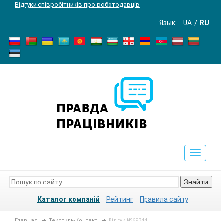
Відгуки співробітників про роботодавців
Язык:
UA
RU
Toggle
navigat
Знайти
Каталог компаній
Рейтинг
Правила сайту
Главная
Текстиль-Контакт
Відгук №69344