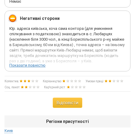
Немає
Негативні сторони
Юр. адреса київська, хоча сама контора (для уникнення
спілкування з податковою) знаходиться в с. Любарцях
(населення біля 3000 чол., в кінці Бориспільського р-ну, майже
в Баришівському, 60 км від Києва) , точна адреса – на їхньому
сайті. Прямої маршрутки Київ-Любарці немає, щоб виїхати
звідти, треба дочекатись маршрутку на Бориспіль (ходить
раз у дві години), а уже з Борисполя – у Київ.
Показати повністю
Колектив:
Керівництво:
Умови праці:
Довелось декілька днів попрацювати в цій «Українській
Соц. пакет:
Кар'єрний ріст :
Овочевій Компанії». На співбесіді директор навіть не
представилась (вона ж і власник, разом із сином і його
дружиною), але все так добре описувала: і офіційне
Відповісти
оформлення з першого дня, і «біла» з/п, і розвозка, і т. д. і т. п.
Через декілька днів після початку роботи після розмови з
нею виявилось, що один-два тижні, щоб я увійшов в курс
справи – для них це дуже довго, їм треба той, хто почне
Регіони присутності
працювати (враховуючи специфічні вимоги бізнесу) з першого
Киев
дня.