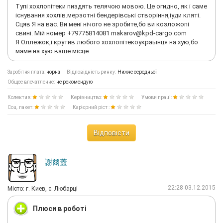
Тупi хохлопiтеки пиздять телячою мовою. Це огидно, як i caме
icнування хохлiв.мерзотнi бендерiвськi створiння,iуди клятi.
Сцяв Я на вас. Ви менi нiчого не зробите,бо ви козложопi
свинi. Мiй номер +79775814081
makarov@kpd-cargo.com
Я Оллежок,i крутив любого хохлопiтекоукраынця на хую,бо
маме на хую ваше мiсце.
Заробітня плата:
чорна
Відповідність ринку:
Нижче середньої
Общее впечатление:
не рекомендую
Колектив:
Керівництво:
Умови праці:
Соц. пакет:
Кар'єрний ріст :
Відповісти
謝爾蓋
22:28 03.12.2015
Мiсто: г. Киев, с. Любарці
Плюси в роботі