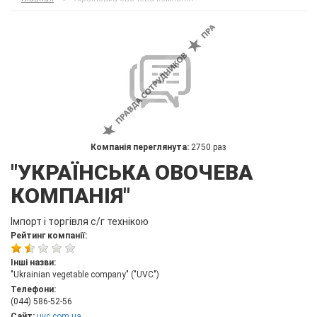
Компанія переглянута:
2750 раз
"УКРАЇНСЬКА ОВОЧЕВА
КОМПАНІЯ"
Імпорт і торгівля с/г технікою
Рейтинг компанії:
Інші назви:
"Ukrainian vegetable company" ("UVC")
Телефони:
(044) 586-52-56
Сайт:
uvc.com.ua