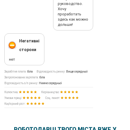
руководство.
Хочу
проработать
здесь как можно
дольше!
Негативні
сторони
нет
Заробітня плата:
біла
Відповідність ринку:
Вище середньої
Запропонована зарплата:
біла
Відповідність з/п ринку:
Нижче середньої
Колектив:
Керівництво:
Умови праці:
Соц. пакет:
Кар'єрний ріст :
РОБОТОДАВЦІ ТВОГО МІСТА ВЖЕ У