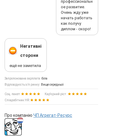
профессиональн
ое развитие.
Очень жду уже
начать работать
как получу
диплом - скоро!
Негативні
сторони
ещё не заметила
Запропонована зарплата:
біла
Відповідність з/п ринку:
Вище середньої
Соц. пакет:
Кар'єрний ріст :
Співробітник HR:
Про компанію
ЧП Агрегат-Ресурс