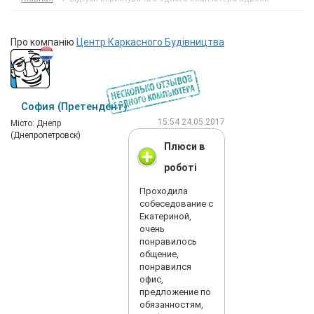
Про компанію
Центр Каркасного Будівництва
София (Претендент)
15:54 24.05.2017
Мiсто: Днепр
(Днепропетровск)
Плюси в
роботі
Проходила
собеседование с
Екатериной,
очень
понравилось
общение,
понравился
офис,
предложение по
обязанностям,