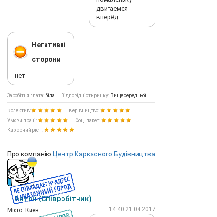
двигаемся
вперёд
Негативні
сторони
нет
Заробітня плата:
біла
Відповідність ринку:
Вище середньої
Колектив:
Керівництво:
Умови праці:
Соц. пакет:
Кар'єрний ріст :
Про компанію
Центр Каркасного Будівництва
Антон (Співробітник)
14:40 21.04.2017
Мiсто: Киев