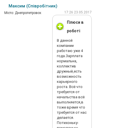
Максим (Співробітник)
17:26 23.05.2017
Мiсто: Днепропетровск
Плюси в
роботі
В данной
компании
работаю уже 4
года.Зарплата
нормальна,
коллектив
дружный,есть
возможность
карьерного
роста. Всё что
требуется от
начальства всё
выполняется,в
тоже время что
требуется от нас
делается.
Потихоньку-
помаленьку