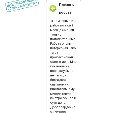
Плюси в
роботі
.В компании CKS
работаю уже 3
месяца.Эмоции
только
положительные.
Работа очень
интересная.Рабо
тают
профессионалы
своего дела.Мне
как новичку
поначалу было
не легко, но
благодаря
опытному и
внимательному
коллективу я
быстро вошел в
суть дела.
Добросердечно
е и чуткое