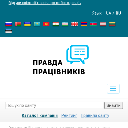
Відгуки співробітників про роботодавців
Язык:
UA
RU
Toggle
navigat
Знайти
Каталог компаній
Рейтинг
Правила сайту
Главная
Відгуки користувача з одного комп'ютера адреси