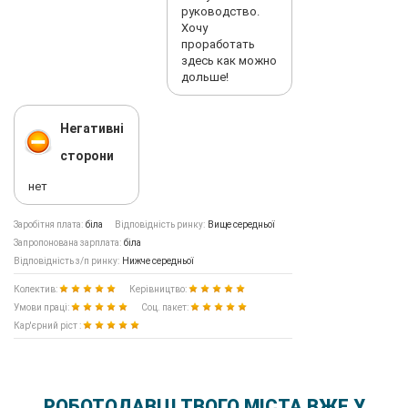
руководство.
Хочу
проработать
здесь как можно
дольше!
Негативні
сторони
нет
Заробітня плата:
біла
Відповідність ринку:
Вище середньої
Запропонована зарплата:
біла
Відповідність з/п ринку:
Нижче середньої
Колектив:
Керівництво:
Умови праці:
Соц. пакет:
Кар'єрний ріст :
РОБОТОДАВЦІ ТВОГО МІСТА ВЖЕ У