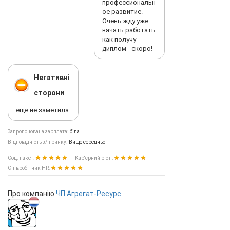
профессиональн
ое развитие.
Очень жду уже
начать работать
как получу
диплом - скоро!
Негативні
сторони
ещё не заметила
Запропонована зарплата:
біла
Відповідність з/п ринку:
Вище середньої
Соц. пакет:
Кар'єрний ріст :
Співробітник HR:
Про компанію
ЧП Агрегат-Ресурс