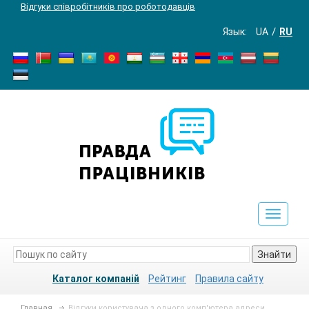
Відгуки співробітників про роботодавців
Язык:
UA
RU
Toggle
navigat
Знайти
Каталог компаній
Рейтинг
Правила сайту
Главная
Відгуки користувача з одного комп'ютера адреси