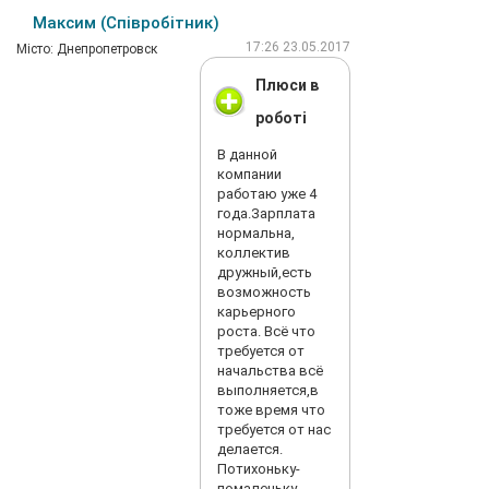
Максим (Співробітник)
17:26 23.05.2017
Мiсто: Днепропетровск
Плюси в
роботі
В данной
компании
работаю уже 4
года.Зарплата
нормальна,
коллектив
дружный,есть
возможность
карьерного
роста. Всё что
требуется от
начальства всё
выполняется,в
тоже время что
требуется от нас
делается.
Потихоньку-
помаленьку