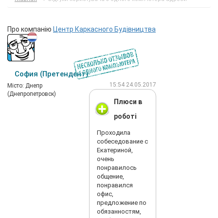
Про компанію
Центр Каркасного Будівництва
София (Претендент)
15:54 24.05.2017
Мiсто: Днепр
(Днепропетровск)
Плюси в
роботі
Проходила
собеседование с
Екатериной,
очень
понравилось
общение,
понравился
офис,
предложение по
обязанностям,