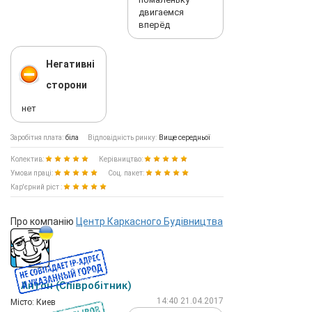
двигаемся
вперёд
Негативні
сторони
нет
Заробітня плата:
біла
Відповідність ринку:
Вище середньої
Колектив:
Керівництво:
Умови праці:
Соц. пакет:
Кар'єрний ріст :
Про компанію
Центр Каркасного Будівництва
Антон (Співробітник)
14:40 21.04.2017
Мiсто: Киев