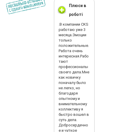
Плюси в
роботі
.В компании CKS
работаю уже 3
месяца.Эмоции
только
положительные.
Работа очень
интересная.Рабо
тают
профессионалы
своего дела.Мне
как новичку
поначалу было
не легко, но
благодаря
опытному и
внимательному
коллективу я
быстро вошел в
суть дела.
Добросердечно
е и чуткое