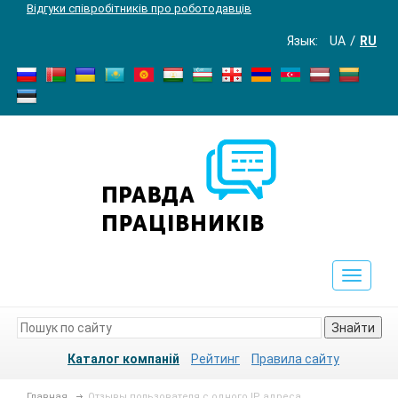
Відгуки співробітників про роботодавців
Язык:
UA
RU
Toggle
navigat
Знайти
Каталог компаній
Рейтинг
Правила сайту
Главная
Отзывы пользователя с одного IP адреса