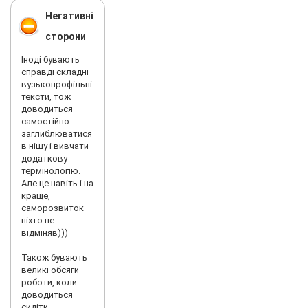
поточному
Негативні
місяці, а
демотивували
сторони
вас за
попередній
Іноді бувають
місяць і не
справді складні
байдуже що він
вузькопрофільні
майже
тексти, тож
закінчився)
доводиться
Служба
самостійно
ДОСТАВКИ це
заглиблюватися
довбойби і
в нішу і вивчати
пьянички,
додаткову
клієнти просто в
термінологію.
захваті роблять
Але це навіть і на
як ім
краще,
займайнеться….
саморозвиток
розцінки труба
ніхто не
окрім тих що
відміняв)))
надає менеджер
і запевняє що це
Також бувають
все…. АЛе
великі обсяги
ПЕРЕНЕСЕМОСЯ
роботи, коли
на сайт та іх IT
доводиться
points Сам
сидіти