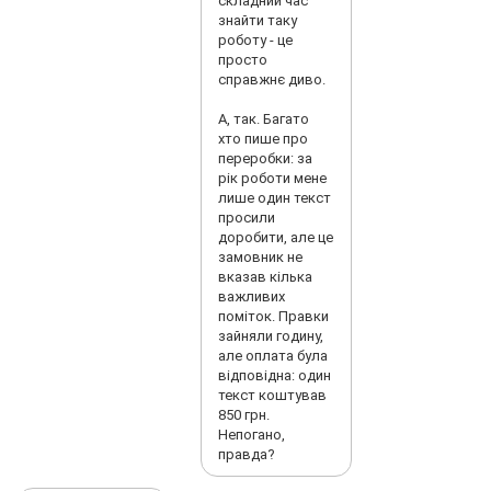
складний час
готуйьеся писати
знайти таку
нові цінники
роботу - це
Очикуйте що
просто
прийдуть обурені
справжнє диво.
кліенти та
зроблять вам
А, так. Багато
гарний фіт бєк на
хто пише про
нові ціни
переробки: за
тикаючи вам
рік роботи мене
фото старих
лише один текст
ціннків Виплати
просили
то затримки,
доробити, але це
постійно після 20
замовник не
дати поточного
вказав кілька
місяця Вас
важливих
можуть
поміток. Правки
демотивувати
зайняли годину,
попередньою
але оплата була
датою
відповідна: один
повідомивши
текст коштував
тільки коли
850 грн.
видають вам
Непогано,
гроши (причьому
правда?
ваша провина
була в