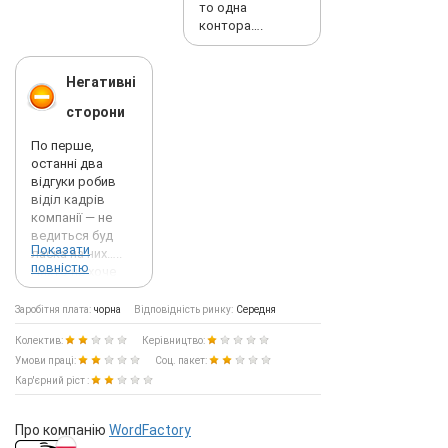
то одна
контора….
Негативні
сторони
По перше,
останні два
відгуки робив
віділ кадрів
компанії — не
ведиться буд
Показати
ласка на них…..
повністю
Нихто не хоче
їдти туди
працювати за
Заробітня плата:
чорна
Відповідність ринку:
Середня
негтивні відгуки,
Колектив:
Керівництво:
ось вони і
порешали
Умови праці:
Соц. пакет:
написати свої….
Кар'єрний ріст :
По друге, що до
оформленя то
Про компанію
WordFactory
переважно