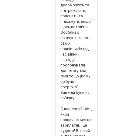
вони не реальні,
допоможуть та
питайтеся
підтримають,
детально за
пояснять та
плани на
підкажуть, якщо
співбесіді як
щось потрібно.
правило іх
Особливо
навіть може не
піклуються про
бути на почтатку
своїх
місяця, вам іх
працівників під
дадуть на
час війни і
прекінці місяця….
завжди
Ціни щьось
пропонували
особливе……..
допомогу: їжа,
сьогодні 5000грн
ліки тощо (кому
а завтра той
це було
сатий товар
потрібно).
25000грн і -90%
Завжди були на
знижка Власник
зв'язку.
вирішів змінити
ціни і зробить це
Є кар'єрний ріст,
коли йому
який
заманеться,
позначається на
може навіть
зарплатні. І це
трічи на місяць а
чудово! В такий
то і більше