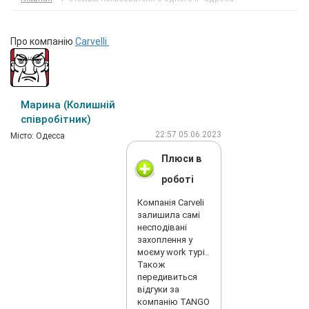
Про компанію
Carvelli
Марина (Колишній
співробітник)
22:57 05.06.2023
Мiсто: Одесса
Плюси в
роботі
Компанія Carveli
залишила самі
несподівані
захоплення у
моєму work турі..
Також
передивиться
відгуки за
компанію TANGO