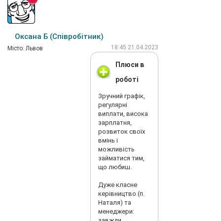
через ФОП
-роботодавець
відхиляеться від
податків через
Оксана Б (Співробітник)
вас проводить
свої продажі…
18:45 21.04.2023
Мiсто: Львов
Далі про оплату-
обіцяють одне
Плюси в
на співбеседі,
роботі
але на факті
отримуєшь
Зручний графік,
менш…
регулярні
Якістіьтовару-
виплати, висока
то мабуть до
зарплатня,
Китаю, а саме
розвиток своїх
Carveli дуже
вмінь і
сильно відстали
можливість
та ім відправили
займатися тим,
хламиття самі і
що любиш.
вони впарють це
через
Дуже класне
менеджерів,
керівництво (п.
тому плани
Наталя) та
виконати не
менеджери:
реально та і
завжди