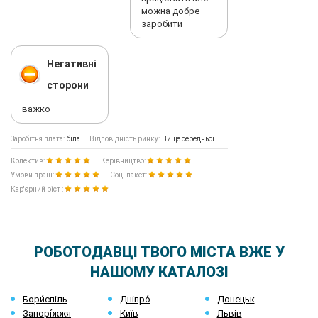
можна добре
заробити
Негативні
сторони
важко
Заробітня плата:
біла
Відповідність ринку:
Вище середньої
Колектив:
Керівництво:
Умови праці:
Соц. пакет:
Кар'єрний ріст :
РОБОТОДАВЦІ ТВОГО МІСТА ВЖЕ У
НАШОМУ КАТАЛОЗІ
Бори́спіль
Дніпро́
Донецьк
Запорі́жжя
Київ
Львів