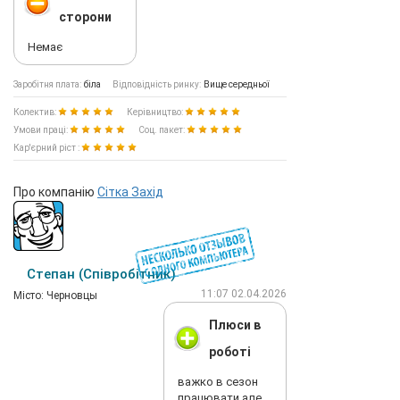
сторони
Немає
Заробітня плата:
біла
Відповідність ринку:
Вище середньої
Колектив:
Керівництво:
Умови праці:
Соц. пакет:
Кар'єрний ріст :
Про компанію
Сітка Захід
Степан (Співробітник)
11:07 02.04.2026
Мiсто: Черновцы
Плюси в
роботі
важко в сезон
працювати але