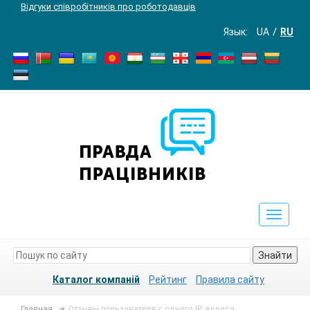
Відгуки співробітників про роботодавців
Язык:
UA
RU
Toggle
navigat
Знайти
Каталог компаній
Рейтинг
Правила сайту
Главная
Отзывы пользователя с одного IP адреса