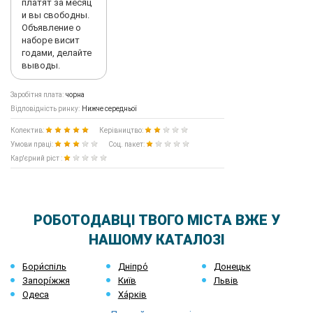
платят за месяц
и вы свободны.
Объявление о
наборе висит
годами, делайте
выводы.
Заробітня плата:
чорна
Відповідність ринку:
Нижче середньої
Колектив:
Керівництво:
Умови праці:
Соц. пакет:
Кар'єрний ріст :
РОБОТОДАВЦІ ТВОГО МІСТА ВЖЕ У
НАШОМУ КАТАЛОЗІ
Бори́спіль
Дніпро́
Донецьк
Запорі́жжя
Київ
Львів
Одеса
Ха́рків