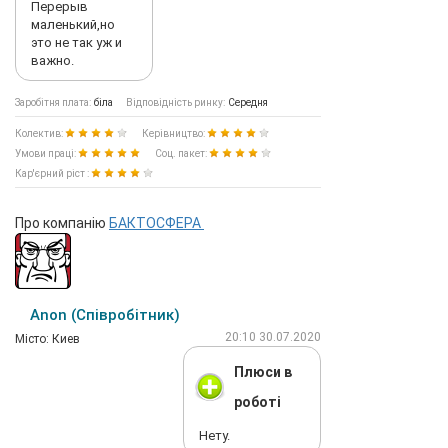
Перерыв
маленький,но
это не так уж и
важно.
Заробітня плата:
біла
Відповідність ринку:
Середня
Колектив:
Керівництво:
Умови праці:
Соц. пакет:
Кар'єрний ріст :
Про компанію
БАКТОСФЕРА
Anon (Співробітник)
20:10 30.07.2020
Мiсто: Киев
Плюси в
роботі
Нету.