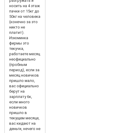
разгружать и
носить на 4 этаж
пачки от 15кг до
50кг на человека
(конечно за это
никто не
платит).
Изюминка
фирмы это
текучка,
работаете месяц
неофициально
(пробным
период), если за
месяц новичков
пришло мало,
вас официально
берут на
зарплату 6к,
если много
новичков
пришло в
текущем месяце,
вас кидают на
деньги, нечего не