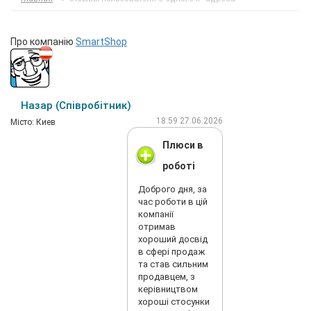
Про компанію
SmartShop
Назар (Співробітник)
18:59 27.06.2026
Мiсто: Киев
Плюси в
роботі
Доброго дня, за
час роботи в цій
компанії
отримав
хороший досвід
в сфері продаж
та став сильним
продавцем, з
керівництвом
хороші стосунки