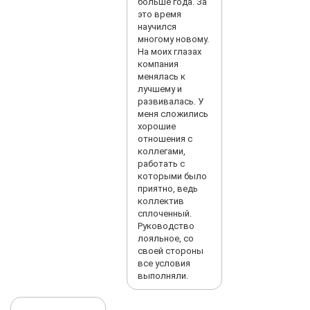
больше года. За
это время
научился
многому новому.
На моих глазах
компания
менялась к
лучшему и
развивалась. У
меня сложились
хорошие
отношения с
коллегами,
работать с
которыми было
приятно, ведь
коллектив
сплоченный.
Руководство
лояльное, со
своей стороны
все условия
выполняли.