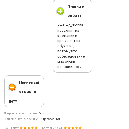
Плюси в
роботі
Уже жду когда
позвонят из
компании и
пригласят на
обучение,
потому что
собеседование
мне очень
понравилось.
Негативні
сторони
нету
Запропонована зарплата:
біла
Відповідність з/п ринку:
Вище середньої
Соц. пакет:
Кар'єрний ріст :