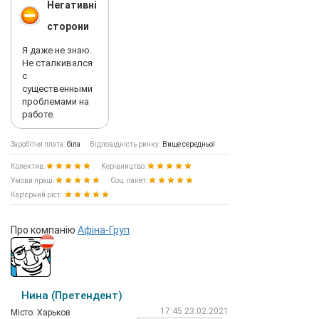
Негативні
сторони
Я даже не знаю.
Не сталкивался
с
существенными
проблемами на
работе.
Заробітня плата:
біла
Відповідність ринку:
Вище середньої
Колектив:
Керівництво:
Умови праці:
Соц. пакет:
Кар'єрний ріст :
Про компанію
Афiна-Груп
Нина (Претендент)
17:45 23.02.2021
Мiсто: Харьков