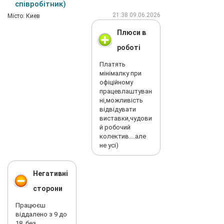
співробітник)
21:38 09.06.2026
Мiсто: Киев
Плюси в
роботі
Платять
мінімалку при
офіційному
працевлаштуван
ні,можливість
відвідувати
виставки,чудови
й робочий
колектив....але
не усі)
Негативні
сторони
Працюєш
віддалено з 9 до
18, без