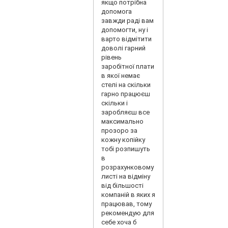
якщо потрібна
допомога
завжди раді вам
допомогти, ну і
варто відмітити
доволі гарний
рівень
заробітної плати
в якої немає
стелі на скільки
гарно працюєш
скільки і
заробляєш все
максимально
прозоро за
кожну копійку
тобі розпишуть
в
розрахунковому
листі на відміну
від більшості
компаній в яких я
працював, тому
рекомендую для
себе хоча б