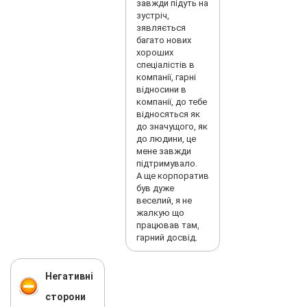
завжди підуть на
зустріч,
зявляється
багато нових
хороших
спеціалістів в
компанії, гарні
відносини в
компанії, до тебе
відносяться як
до значущого, як
до людини, це
мене завжди
підтримувало.
А ще корпоратив
був дуже
веселий, я не
жалкую що
працював там,
гарний досвід.
Негативні
сторони