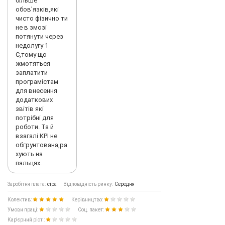
більше
обов'язків,які
чисто фізично ти
не в змозі
потянути через
недолугу 1
С,тому що
жмотяться
заплатити
програмістам
для внесення
додаткових
звітів які
потрібні для
роботи. Та й
взагалі КРІ не
обгрунтована,ра
хують на
пальцях.
Заробітня плата:
сіра
Відповідність ринку:
Середня
Колектив:
Керівництво:
Умови праці:
Соц. пакет:
Кар'єрний ріст :