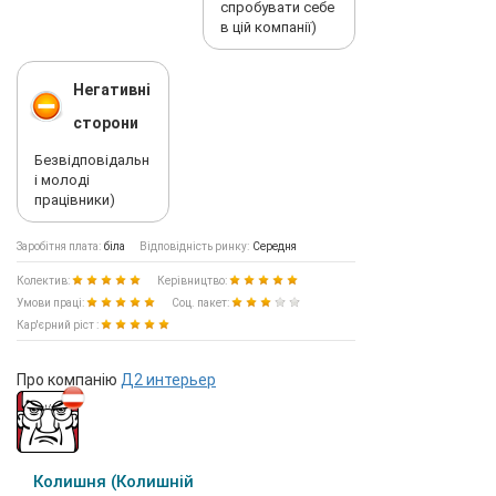
спробувати себе
в цій компанії)
Негативні
сторони
Безвідповідальн
і молоді
працівники)
Заробітня плата:
біла
Відповідність ринку:
Середня
Колектив:
Керівництво:
Умови праці:
Соц. пакет:
Кар'єрний ріст :
Про компанію
Д2 интерьер
Колишня (Колишній