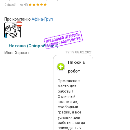
Співробітник HR:
Про компанію
Афiна-Груп
Наташа (Співробітник)
19:19 08.02.2021
Мiсто: Харьков
Плюси в
роботі
Прекрасное
место для
работы !
Отличный
коллектив,
свободный
график, и все
условия для
работы... когда
приходишь в