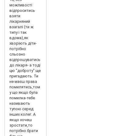
можливості
відпроситись
взяти
лікарняний
взагалі (ти ж
типу і так
вдома),як
хворіють діти-
потрібно
сльозно
відпрошуватись
до лікаря- а тоді
цю "доброту" ще
пригадають. Ти
не маєш права
помилятись,том
у що якщо була
помилка-тебе
називають
тупою серед
інших колег. А
якщо хочеш
зростати,то
потрібно брати