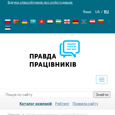
Відгуки співробітників про роботодавців
Язык:
UA
RU
Toggle
navigat
Знайти
Каталог компаній
Рейтинг
Правила сайту
Главная
Отзывы пользователя с одного IP адреса