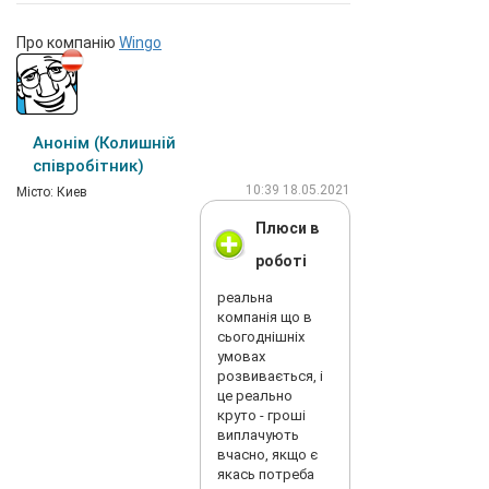
Про компанію
Wingo
Анонім (Колишній
співробітник)
10:39 18.05.2021
Мiсто: Киев
Плюси в
роботі
реальна
компанія що в
сьогоднішніх
умовах
розвивається, і
це реально
круто - гроші
виплачують
вчасно, якщо є
якась потреба