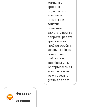
компанию,
проходишь
обучение, где
все очень
грамотно и
понятно
объясняют...
зарплата всегда
вовремя, работа
простая и не
требует особых
усилий. В общем
если хотите
работать и
зарабатывать,
не отрываясь от
учебы или еще
чего-то Афина
group для вас!
Негативні
сторони