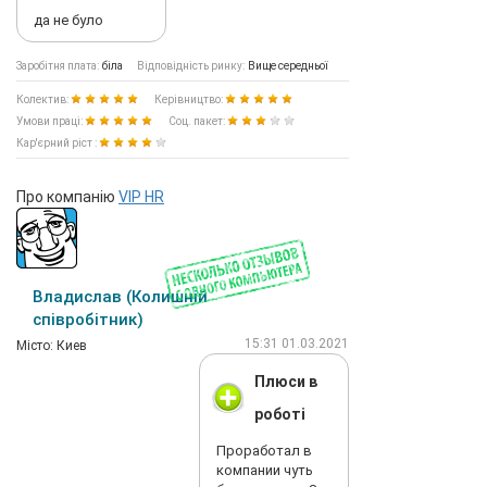
да не було
Заробітня плата:
біла
Відповідність ринку:
Вище середньої
Колектив:
Керівництво:
Умови праці:
Соц. пакет:
Кар'єрний ріст :
Про компанію
VIP HR
Владислав (Колишній
співробітник)
15:31 01.03.2021
Мiсто: Киев
Плюси в
роботі
Проработал в
компании чуть