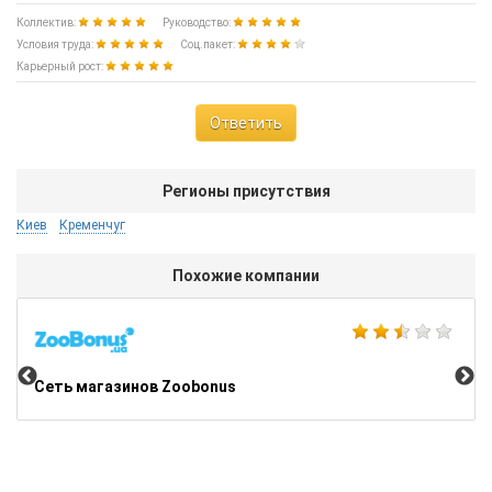
Коллектив:
Руководство:
Условия труда:
Соц.пакет:
Карьерный рост:
Ответить
Регионы присутствия
Киев
Кременчуг
Похожие компании
Inf
Сеть магазинов Zoobonus