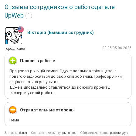
Отзывы сотрудников о работодателе
UpWeb
(1)
Вікторія (Бывший сотрудник)
09:05 05.06.2026
Город: Киев
Плюсы в работе
Працював рік в цій компанії дуже лояльне керівництво, з
повагою відносяться до своїх співробітникі. Графік зручний,
націленність на результат.
Дуже відповідально ставляться до кожного проекту,
експерти у своїй роботі.
Отрицательные стороны
Нема
Зарплата:
белая
Соответствие рынку:
рыночное
Общее впечатление:
рекомендую