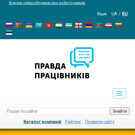
Відгуки співробітників про роботодавців
Язык:
UA
RU
Toggle
navigati
Знайти
Каталог компаній
Рейтинг
Правила сайту