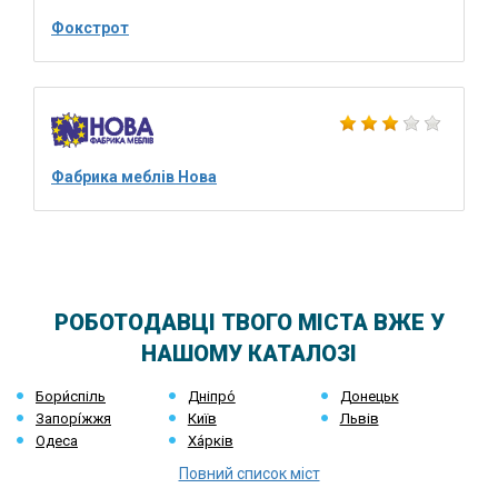
Фокстрот
Фабрика меблів Нова
РОБОТОДАВЦІ ТВОГО МІСТА ВЖЕ У
НАШОМУ КАТАЛОЗІ
Бори́спіль
Дніпро́
Донецьк
Запорі́жжя
Київ
Львів
Одеса
Ха́рків
Повний список міст