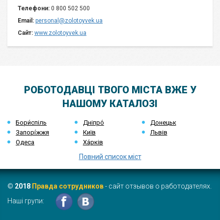
Телефони:
0 800 502 500
Email:
personal@zolotoyvek.ua
Сайт:
www.zolotoyvek.ua
РОБОТОДАВЦІ ТВОГО МІСТА ВЖЕ У
НАШОМУ КАТАЛОЗІ
Бори́спіль
Дніпро́
Донецьк
Запорі́жжя
Київ
Львів
Одеса
Ха́рків
Повний список міст
©
2018
Правда сотрудников
- сайт отзывов о работодателях.
Наші групи: