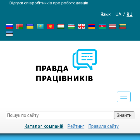
Відгуки співробітників про роботодавців
Язык:
UA
RU
Toggle
navigati
Знайти
Каталог компаній
Рейтинг
Правила сайту