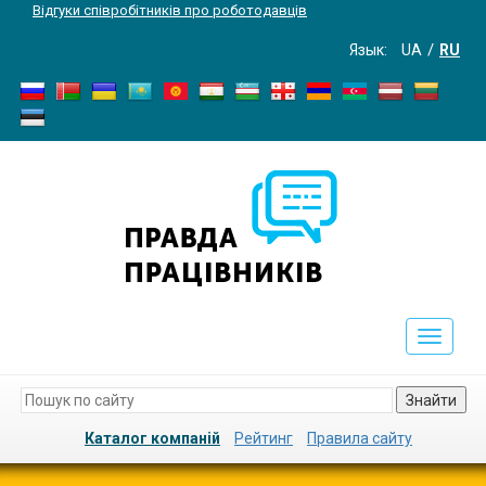
Відгуки співробітників про роботодавців
Язык:
UA
RU
Toggle
navigati
Знайти
Каталог компаній
Рейтинг
Правила сайту