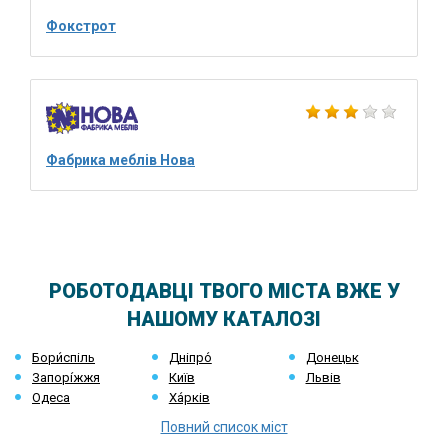
Фокстрот
Фабрика меблів Нова
РОБОТОДАВЦІ ТВОГО МІСТА ВЖЕ У
НАШОМУ КАТАЛОЗІ
Бори́спіль
Дніпро́
Донецьк
Запорі́жжя
Київ
Львів
Одеса
Ха́рків
Повний список міст