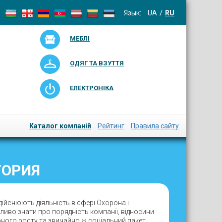
Язык:
UA
RU
МЕБЛІ
ОДЯГ ТА ВЗУТТЯ
ЕЛЕКТРОНІКА
Каталог компаній
Рейтинг
Правила сайту
ТОРИЯ
дійснюють діяльність в сфері Охорона і
ливо знати про порядність компанії, відносини
єрного росту та звичайно ж соціальний пакет.