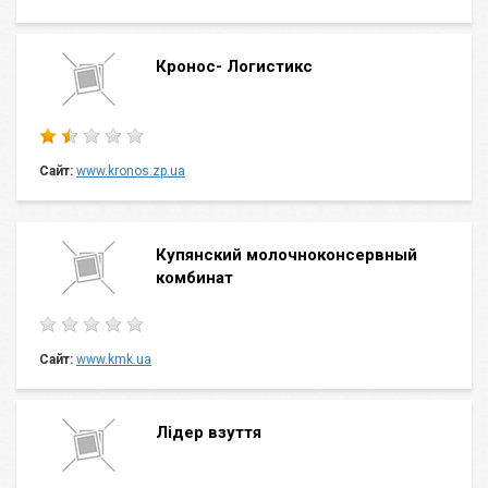
Кронос- Логистикс
Сайт:
www.kronos.zp.ua
Купянский молочноконсервный
комбинат
Сайт:
www.kmk.ua
Лідер взуття