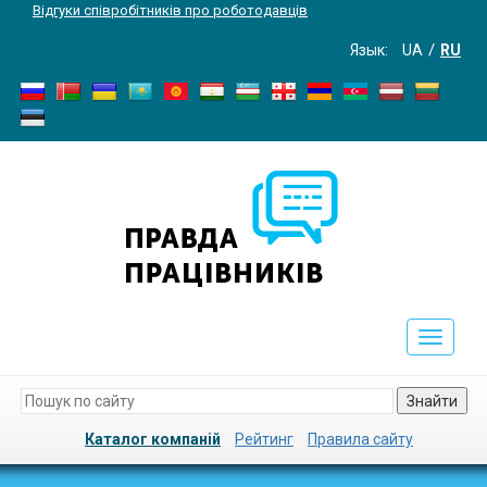
Відгуки співробітників про роботодавців
Язык:
UA
RU
Toggle
navigati
Знайти
Каталог компаній
Рейтинг
Правила сайту