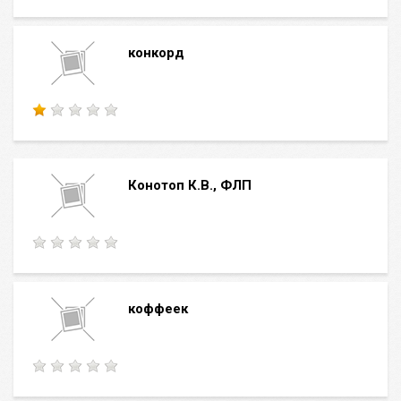
конкорд
Конотоп К.В., ФЛП
коффеек