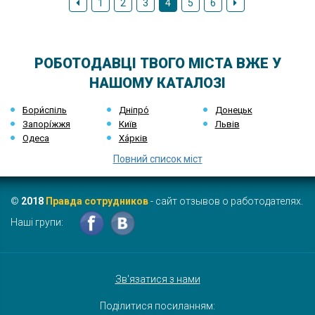
1
2
3
4
5
6
РОБОТОДАВЦІ ТВОГО МІСТА ВЖЕ У
НАШОМУ КАТАЛОЗІ
Бори́спіль
Дніпро́
Донецьк
Запорі́жжя
Київ
Львів
Одеса
Ха́рків
Повний список міст
©
2018
Правда сотрудников
- сайт отзывов о работодателях.
Наші групи:
Зв'язатися з нами
Поділитися посиланням: