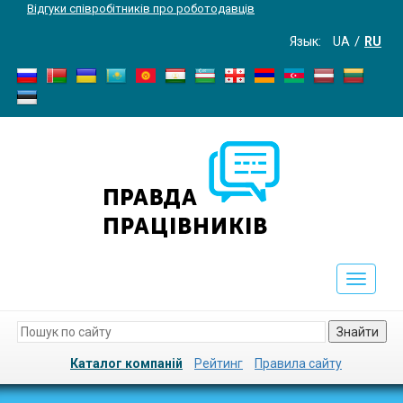
Відгуки співробітників про роботодавців
Язык:
UA
RU
Toggle
navigati
Знайти
Каталог компаній
Рейтинг
Правила сайту