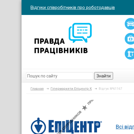
Відгуки співробітників про роботодавців
Знайти
Главная
Гіпермаркети Епіцентр К
Відгук №61167
Всі ві