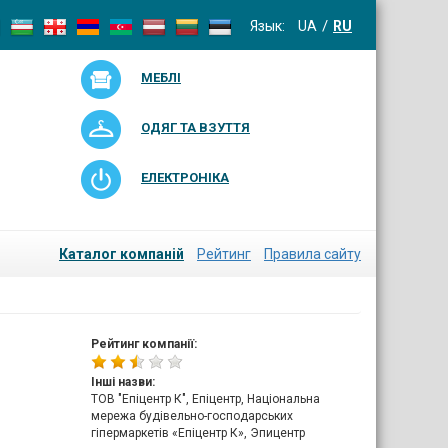
Язык:
UA
RU
МЕБЛІ
ОДЯГ ТА ВЗУТТЯ
ЕЛЕКТРОНІКА
Каталог компаній
Рейтинг
Правила сайту
Рейтинг компанії:
Інші назви:
ТОВ "Епіцентр К", Епіцентр, Національна
мережа будівельно-господарських
гіпермаркетів «Епіцентр К», Эпицентр