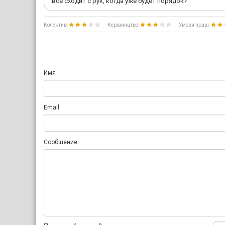
все сходит с рук, когда уже будет порядок?
Колектив:
Керівництво:
Умови праці:
Имя
Email
Сообщение