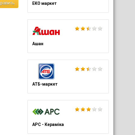
равить
ЕКО маркет
Ашан
АТБ-маркет
АРС - Кераміка