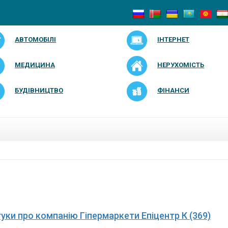
АВТОМОБІЛІ
ІНТЕРНЕТ
МЕДИЦИНА
НЕРУХОМІСТЬ
БУДІВНИЦТВО
ФІНАНСИ
дгуки про компанію Гіпермаркети Епіцентр К (369)