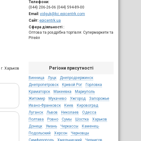
Телефони:
(044) 206-26-06 (044) 594-89-00
Email:
vidguk@kc.epicentrk.com
Сайт:
epicentrk.ua
Сфера діяльності :
Оптова та роздрібна торгівля: Супермаркети та
Рітейл
Регіони присутності
 г. Харьков
Винница
Луцк
Днепродзержинск
Днепропетровск
Кривой Рог
Горловка
Краматорск
Макеевка
Мариуполь
Житомир
Мукачево
Ужгород
Запорожье
Ивано-Франковск
Киев
Кировоград
Луганск
Львов
Николаев
Одесса
Полтава
Ровно
Сумы
Шостка
Харьков
Донецк
Умань
Черкассы
Каменец-
Подольский
Херсон
Черновцы
Симферополь
Хмельницкий
Чернигов