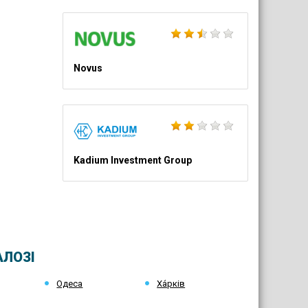
Novus
Kadium Investment Group
АЛОЗІ
Одеса
Ха́рків