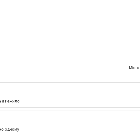
Мiсто:
а и Режило
но одному