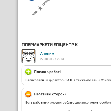
ГІПЕРМАРКЕТИ ЕПІЦЕНТР К
Аноним
22:38 08.06.2013
Плюси в роботі
Великолепный директор С.А.В.,а также его замы Спилк
Негативні сторони
Есть работники злоупотребляющие алкоголем, особен