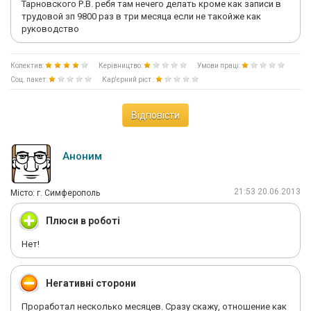
Тарновского Р.В. ребя там нечего делать кроме как записи в
трудовой зп 9800 раз в три месяца если не такойже как
руководство
Колектив:
Керівництво:
Умови праці:
Соц. пакет:
Кар'єрний ріст :
Відповісти
Аноним
21:53 20.06.2013
Мiсто: г. Симферополь
Плюси в роботі
Нет!
Негативні сторони
Проработал несколько месяцев. Сразу скажу, отношение как