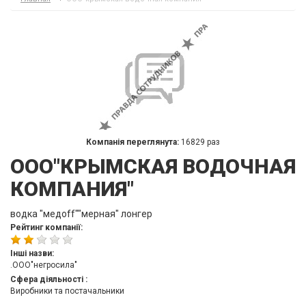
Компанія переглянута:
16829 раз
ООО"КРЫМСКАЯ ВОДОЧНАЯ
КОМПАНИЯ"
водка "медоff""мерная" лонгер
Рейтинг компанії:
Інші назви:
.ООО"негросила"
Сфера діяльності :
Виробники та постачальники