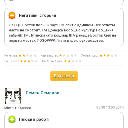
Негативні сторони
На РЦП Восток полный хаус. РМ спит с админом. Все отчеты
никто не смотрит. ТМ Донецка вообще о культуре общения
забыл!!! ТМ Луганска -это кошмар.!!! А раньше Восток был на
первых местах. ПОЗОРРРР. Гнать в шею руководство.
Колектив:
Керівництво:
Умови праці:
Соц. пакет:
Кар'єрний ріст :
Відповісти
Семён Семёнов
05:38 13.03.2014
Мiсто: г. Одесса
Плюси в роботі