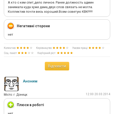
страдают работай, у вас семья, дети?... да бросьте, лучшее
А кто с кем спит,дело личное. Ранее должность админ
время провести в офисе, у вас проблемы и вам нужно срочно
занимала куда хуже дама,двух слов связать не могла.
уехать- да ну что вы, лучшего места чем офис (который
Коллектив почти весь хороший.Всем советую КВК!!!!!!
находится у черта на куличках) вы не найдете!!!!
Негативні сторони
нет
Колектив:
Керівництво:
Умови праці:
Соц. пакет:
Кар'єрний ріст :
Відповісти
Аноним
12:00 20.03.2014
Мiсто: г. Донецк
Плюси в роботі
нет