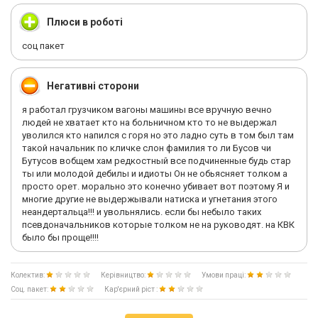
Плюси в роботі
соц пакет
Негативні сторони
я работал грузчиком вагоны машины все вручную вечно
людей не хватает кто на больничном кто то не выдержал
уволился кто напился с горя но это ладно суть в том был там
такой начальник по кличке слон фамилия то ли Бусов чи
Бутусов вобщем хам редкостный все подчиненные будь стар
ты или молодой дебилы и идиоты Он не обьясняет толком а
просто орет. морально это конечно убивает вот поэтому Я и
многие другие не выдержывали натиска и угнетания этого
неандертальца!!! и увольнялись. если бы небыло таких
псевдоначальников которые толком не на руководят. на КВК
было бы проще!!!!
Колектив:
Керівництво:
Умови праці:
Соц. пакет:
Кар'єрний ріст :