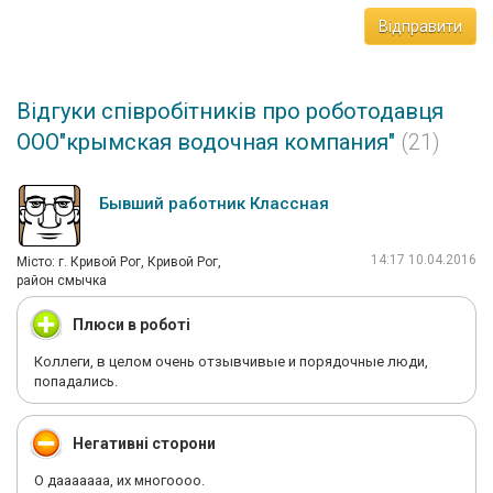
Відправити
Відгуки співробітників про роботодавця
ООО"крымская водочная компания"
(21)
Бывший работник Классная
14:17 10.04.2016
Мiсто: г. Кривой Рог, Кривой Рог,
район смычка
Плюси в роботі
Коллеги, в целом очень отзывчивые и порядочные люди,
попадались.
Негативні сторони
О дааааааа, их многоооо.