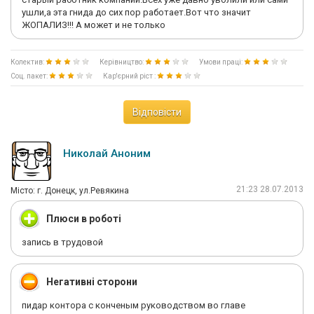
ушли,а эта гнида до сих пор работает.Вот что значит
ЖОПАЛИЗ!!! А может и не только
Колектив:
Керівництво:
Умови праці:
Соц. пакет:
Кар'єрний ріст :
Відповісти
Николай Аноним
21:23 28.07.2013
Мiсто: г. Донецк, ул.Ревякина
Плюси в роботі
запись в трудовой
Негативні сторони
пидар контора с конченым руководством во главе