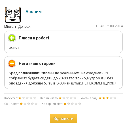
было.Таких сразу сливают,слишком правильный.Таких людей
не ценят,их боятся и по первой возможности сливают.
Аноним
Люди,в этой компании нужно работать. Заёбов хватает,но
если пришел работать,то 10000 заработать можно легко!!!!
10:48 12.03.2014
Мiсто: г. Донецк
Желаю всем удачи.Хороший ТМ -хорошо,но главное чтобы
был путёвый SV!!!!!!!!!
Плюси в роботі
их нет
Негативні сторони
Бред полнейший!!!!!!планы не реальные!!!!!на ежедневных
собраниях будете сидеть до 20-00 это точно,а утром вы без
опоздания должны быть в 8-00 как штык.НЕ РЕКОМЕНДУЮ!!!!!
Колектив:
Керівництво:
Умови праці:
Соц. пакет:
Кар'єрний ріст :
Відповісти