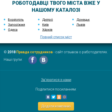
РОБОТОДАВЦІ ТВОГО МІСТА ВЖЕ У
НАШОМУ КАТАЛОЗІ
Бори́спіль
Дніпро́
Донецьк
Запорі́жжя
Київ
Львів
Одеса
Ха́рків
Повний список міст
©
2018
Правда сотрудников
- сайт отзывов о работодателях.
Наші групи:
Зв'язатися з нами
Поділитися посиланням:
Додати компанію