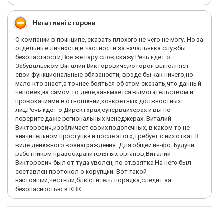
загонять в новые долги по дебиторке. Не смотря на то, что
эти долги будут мотивированы лишь тем, что надр больше и
больше зарабатывать, а тот момент, что магазин будет не
Негативні сторони
способен отдать такие суммы еще пол года... Тсы... Кого это
волнует??
О компании в принципе, сказать плохого не чего не могу. Но за
отдельные личности,в частности за начальника службы
-бензин. Ездишь на 95?покупай 95,но денег будут давать на 92,
безопастности,Все же пару слов,скажу.Речь идет о
без учёта субботы, и проезда домой, если тебе ехать больше
Забувальском Виталии Викторовиче,которой выполняет
15 км, как мне напрмер.
свои функциональные обязаности, вроде бы как ничего,но
мало кто знает,а точнее бояться об этом сказать,что данный
Итог: текучка, у фирмы огромная и это не мудрено, так как
человек,на самом то деле,занимается вымогательством и
вытерпеть такое свинство нормальному думающему
провокациями в отношении,конкретных должностных
человеку невозможно. Максимум там держатся по 2-3мес.
лиц.Речь идет о Директорах,супервайзерах и вы не
поверите,даже региональных менеджерах. Виталий
Самый главный момент. Когда я захотел уволится, я возил в
Викторович,изобличает своих подопечных, в каком то не
машине водку на сумму около 3-4 тыс. Чтоб уволится меня
значительном проступке и после этого,требует с них откат.В
шантажировали тем что не отдадут мне трудовую книжку или
виде денежного вознаграждения. Для общей ин-фо. Будучи
чтоб я распродал ту водку что у меня в машине. В итоге у
работником правоохранительных органов,Виталий
меня взяли эту водку, отдали трудовую, но зарплату не
Викторович был от туда уволен, по ст.взятка.На него был
выплатили мотивируя тем, что пока не распродадут водку не
составлен протокол о корупции. Вот такой
будет и денег на зарплату, через 20 звонков-"ну когда уже
настоящий,честный,блюститель порядка,следит за
приезжать за зарплатой " мне ответили прямо - забудь!
безопасностью в КВК.
Фамилии супервайзера Шабанов Дмитрий и Евгений, зовут
начальника, его можно распознать по тупорылому виду лица!