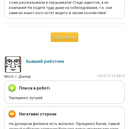
тоже рассказывали и спрашивали! Стадо идиотов, а не
компания! Не ходите туда даже на собеседования, т.к. они
сами не знают кого хотят видеть в своем коллективе!
Відповісти
бывший работник
14:10 17.10.2013
Мiсто: г. Донецк
Плюси в роботі
Терещенко лутший.
Негативні сторони
На донецком филиале есть жопализ- Терещенко Валек, самый
старый работник компании.Всех уже давно уволили или сами