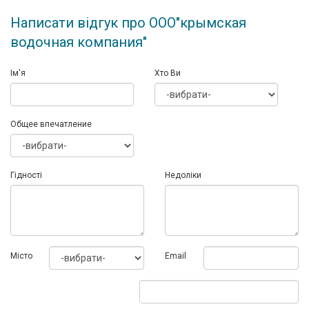
Написати відгук про ООО"крымская
водочная компания"
Ім'я
Хто Ви
Общее впечатление
Гідності
Недоліки
Мiсто
Email