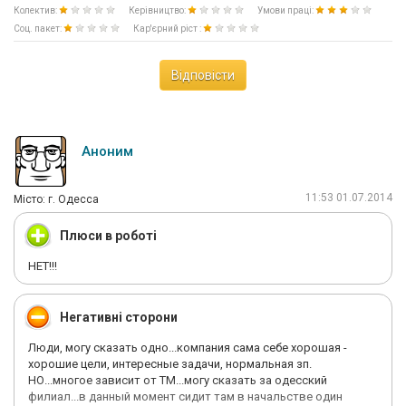
Колектив:
Керівництво:
Умови праці:
Соц. пакет:
Кар'єрний ріст :
Відповісти
Аноним
11:53 01.07.2014
Мiсто: г. Одесса
Плюси в роботі
НЕТ!!!
Негативні сторони
Люди, могу сказать одно...компания сама себе хорошая -
хорошие цели, интересные задачи, нормальная зп.
НО...многое зависит от ТМ...могу сказать за одесский
филиал...в данный момент сидит там в начальстве один