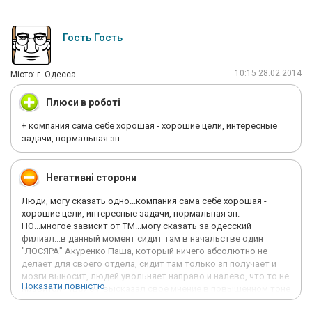
Гость Гость
10:15 28.02.2014
Мiсто: г. Одесса
Плюси в роботі
+ компания сама себе хорошая - хорошие цели, интересные
задачи, нормальная зп.
Негативні сторони
Люди, могу сказать одно...компания сама себе хорошая -
хорошие цели, интересные задачи, нормальная зп.
НО...многое зависит от ТМ...могу сказать за одесский
филиал...в данный момент сидит там в начальстве один
"ЛОСЯРА" Акуренко Паша, который ничего абсолютно не
делает для своего отдела, сидит там только зп получает и
мозги выносит, людей увольняет направо и налево, что то не
Показати повністю
нравится - уволен, высказал свое мнение в повышенном тоне
- уволен! Может по своему желанию самостоятельно