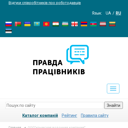
Відгуки співробітників про роботодавців
Язык:
UA
RU
Toggle
navigati
Знайти
Каталог компаній
Рейтинг
Правила сайту
Главная
ООО"крымская водочная компания"