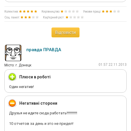
Колектив:
Керівництво:
Умови праці:
Соц. пакет:
Кар'єрний ріст :
Відповісти
правда ПРАВДА
01:57 22.11.2013
Мiсто: г. Донецк
Плюси в роботі
Один негатив!
Негативні сторони
Друзья не идите сюда работать!!!!!!!!!!!!
10 отчетов за день и это не придел!