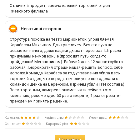
Отличный продукт, замечательный торговый отдел
Киевского филиала
Негативні сторони
Структура похожа на театр марионеток, управляемая
Карабасом Михаилом Дмитриевичем. Без его пука не
решается ничего, даже нацики дышат через раз. Штрафы
придуманы неимоверные (проходят путь когда-то
пройденный Мегаполисом). Рабочий день 12 часов+субота
рабочая . Бюрократия страшнейшая-решить вопрос, себе
дороже.Команда Карабаса за год управления убила весь
торговый отдел, что перед этим они успешно сделали с
командой Шейка на Бережном. (Причем убили ТРИ состава).
Всем торговым, намеревающимся идти сейчас в эту
компанию, рекомендую 50 раз отмерять, 1 раз отрезать-
прежде чем принять решение.
Колектив:
Керівництво:
Умови праці:
Соц. пакет:
Кар'єрний ріст :