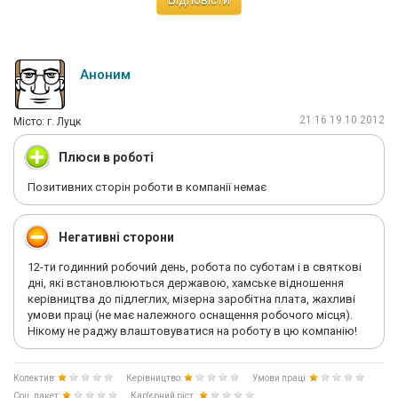
Відповісти
Аноним
21:16 19.10.2012
Мiсто: г. Луцк
Плюси в роботі
Позитивних сторін роботи в компанії немає
Негативні сторони
12-ти годинний робочий день, робота по суботам і в святкові
дні, які встановлюються державою, хамське відношення
керівництва до підлеглих, мізерна заробітна плата, жахливі
умови праці (не має належного оснащення робочого місця).
Нікому не раджу влаштовуватися на роботу в цю компанію!
Колектив:
Керівництво:
Умови праці:
Соц. пакет:
Кар'єрний ріст :