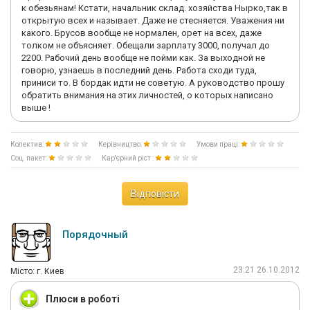
к обезьянам! Кстати, начальник склад. хозяйства Нырко,так в
открытую всех и называет. Даже не стесняется. Уважения ни
какого. Брусов вообще не нормален, орет на всех, даже
толком не объясняет. Обещали зарплату 3000, получал до
2200. Рабочий день вообще не пойми как. За выходной не
говорю, узнаешь в последний день. Работа сходи туда,
приниси то. В бордак идти не советую. А руководство прошу
обратить внимания на этих личностей, о которых написано
выше !
Колектив:
Керівництво:
Умови праці:
Соц. пакет:
Кар'єрний ріст :
Відповісти
Порядочный
23:21 26.10.2012
Мiсто: г. Киев
Плюси в роботі