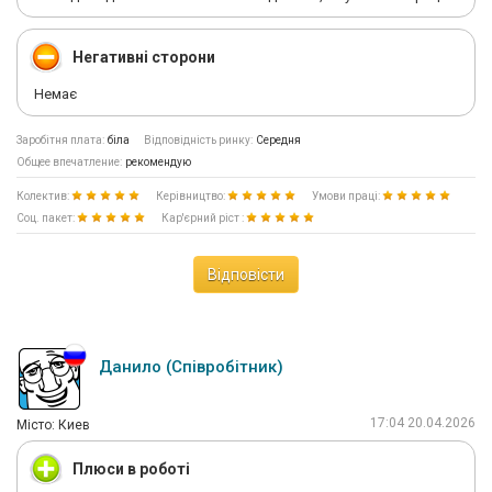
Негативні сторони
Немає
Заробітня плата:
біла
Відповідність ринку:
Середня
Общее впечатление:
рекомендую
Колектив:
Керівництво:
Умови праці:
Соц. пакет:
Кар'єрний ріст :
Відповісти
Данило (Співробітник)
17:04 20.04.2026
Мiсто: Киев
Плюси в роботі