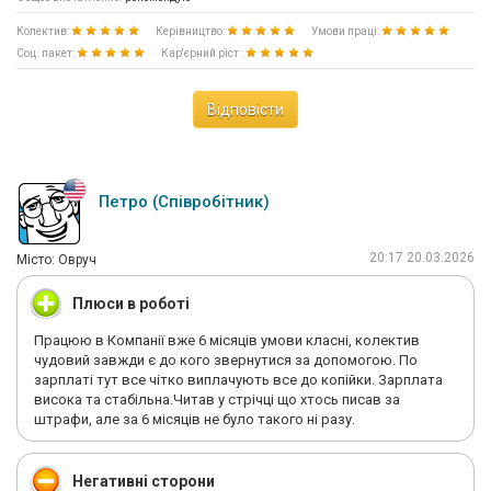
Колектив:
Керівництво:
Умови праці:
Соц. пакет:
Кар'єрний ріст :
Відповісти
Петро (Співробітник)
20:17 20.03.2026
Мiсто: Овруч
Плюси в роботі
Працюю в Компанії вже 6 місяців умови класні, колектив
чудовий завжди є до кого звернутися за допомогою. По
зарплаті тут все чітко виплачують все до копійки. Зарплата
висока та стабільна.Читав у стрічці що хтось писав за
штрафи, але за 6 місяців не було такого ні разу.
Негативні сторони