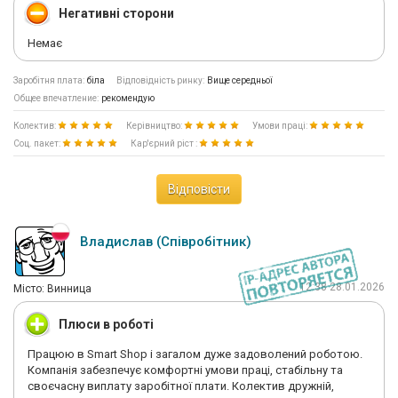
Негативні сторони
Немає
Заробітня плата:
біла
Відповідність ринку:
Вище середньої
Общее впечатление:
рекомендую
Колектив:
Керівництво:
Умови праці:
Соц. пакет:
Кар'єрний ріст :
Відповісти
Владислав (Співробітник)
12:38 28.01.2026
Мiсто: Винница
Плюси в роботі
Працюю в Smart Shop і загалом дуже задоволений роботою.
Компанія забезпечує комфортні умови праці, стабільну та
своєчасну виплату заробітної плати. Колектив дружній,