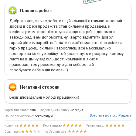
Плюси в роботі
Доброго дня, за час роботи в цій компанії отримав хороший
досвід в сфері продаж та став сильним продавцем, з
керівництвом хороші стосунки якщо потрібна допомога
завжди раді вам допомогти, ну і варто відмітити доволі
гарний рівень заробітної плати в якої немає стелі на скільки
гарно працюєш скільки і заробляєш все максимально
прозоро за кожну копійку тобі розпишуть в розрахунковому
листі на відміну від більшості компаній в яких я
працював, тому рекомендую для себе хоча б
спробувати себе в цій компанії)
Негативні сторони
Безвідповідальні молоді працівники)
Заробітня плата:
біла
Відповідність ринку:
Середня
Все отзывы с этого IP адреса
Общее впечатление:
рекомендую
Колектив:
Керівництво:
Умови праці:
Соц. пакет:
Кар'єрний ріст :