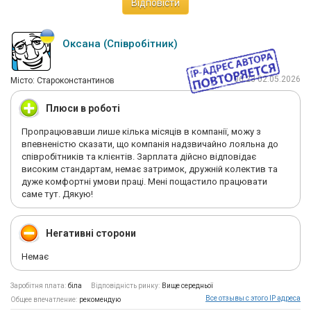
Відповісти
Оксана (Співробітник)
06:23 02.05.2026
Мiсто: Староконстантинов
Плюси в роботі
Пропрацювавши лише кілька місяців в компанії, можу з
впевненістю сказати, що компанія надзвичайно лояльна до
співробітників та клієнтів. Зарплата дійсно відповідає
високим стандартам, немає затримок, дружній колектив та
дуже комфортні умови праці. Мені пощастило працювати
саме тут. Дякую!
Негативні сторони
Немає
Заробітня плата:
біла
Відповідність ринку:
Вище середньої
Все отзывы с этого IP адреса
Общее впечатление:
рекомендую