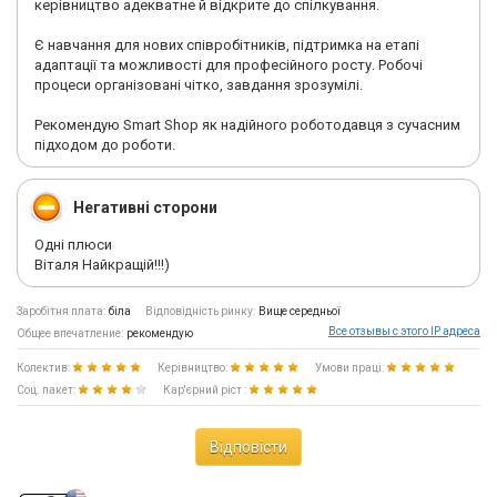
керівництво адекватне й відкрите до спілкування.
Є навчання для нових співробітників, підтримка на етапі
адаптації та можливості для професійного росту. Робочі
процеси організовані чітко, завдання зрозумілі.
Рекомендую Smart Shop як надійного роботодавця з сучасним
підходом до роботи.
Негативні сторони
Одні плюси
Віталя Найкращій!!!)
Заробітня плата:
біла
Відповідність ринку:
Вище середньої
Все отзывы с этого IP адреса
Общее впечатление:
рекомендую
Колектив:
Керівництво:
Умови праці:
Соц. пакет:
Кар'єрний ріст :
Відповісти