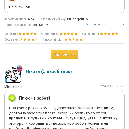
Не знайшов
Заробітня плата:
біла
Відповідність ринку:
Вище середньої
Все отзывы с этого IP адреса
Общее впечатление:
рекомендую
Колектив:
Керівництво:
Умови праці:
Соц. пакет:
Кар'єрний ріст :
Відповісти
Нікита (Співробітник)
17:24 20.03.2026
Мiсто: Киев
Плюси в роботі
Працюю 2 роки в компанії, дуже задоволений колективом,
достойна заробітня плата, активний розвиток в сфері
продажів, в будь якій критичній ситуації відчуваєш підтримку
зі сторони керівництва і не важливо робочі моменти чи
особисте. Відмінили систему штрафів що зробило умови