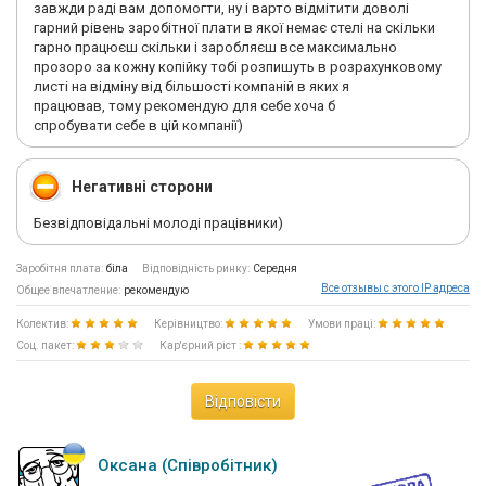
завжди раді вам допомогти, ну і варто відмітити доволі
гарний рівень заробітної плати в якої немає стелі на скільки
гарно працюєш скільки і заробляєш все максимально
прозоро за кожну копійку тобі розпишуть в розрахунковому
листі на відміну від більшості компаній в яких я
працював, тому рекомендую для себе хоча б
спробувати себе в цій компанії)
Негативні сторони
Безвідповідальні молоді працівники)
Заробітня плата:
біла
Відповідність ринку:
Середня
Все отзывы с этого IP адреса
Общее впечатление:
рекомендую
Колектив:
Керівництво:
Умови праці:
Соц. пакет:
Кар'єрний ріст :
Відповісти
Оксана (Співробітник)