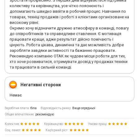
зростати професійно. З перших днів відчувається підтримка
колективу та керівництва, усе чітко пояснюють і
допомагають швидко ввійти в робочий процес. Навчання по
товарах, техніці продажів і роботі з клієнтами організоване на
високому рівні.
Окремо хочу відзначити дружню атмосферу в команді, повагу
до співробітників та справедливе ставлення. Є мотивація
працювати краще, адже результат дійсно помічають і
цінують. Робота цікава, динамічна та дає можливість добре
заробляти завдяки активності та бажанню працювати.
Рекомендую компанію ОТАК як чудове місце роботи для тих,
хто хоче розвиватися, отримувати досвід у продажах техніки
та працювати в сильній команді.
Негативні сторони
Немає
Заробітня плата:
біла
Відповідність ринку:
Вище середньої
Общее впечатление:
рекомендую
Колектив:
Керівництво:
Умови праці:
Соц. пакет:
Кар'єрний ріст :