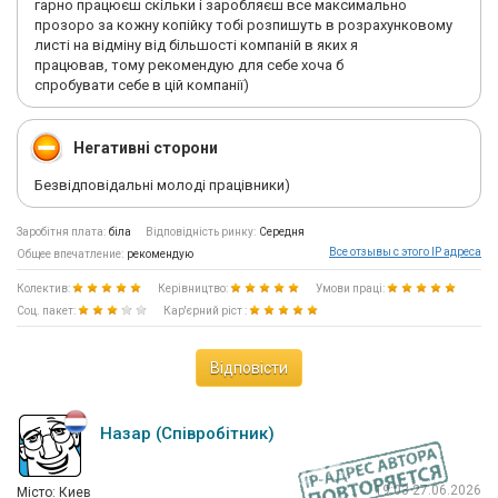
гарно працюєш скільки і заробляєш все максимально
прозоро за кожну копійку тобі розпишуть в розрахунковому
листі на відміну від більшості компаній в яких я
працював, тому рекомендую для себе хоча б
спробувати себе в цій компанії)
Негативні сторони
Безвідповідальні молоді працівники)
Заробітня плата:
біла
Відповідність ринку:
Середня
Все отзывы с этого IP адреса
Общее впечатление:
рекомендую
Колектив:
Керівництво:
Умови праці:
Соц. пакет:
Кар'єрний ріст :
Відповісти
Назар (Співробітник)
19:03 27.06.2026
Мiсто: Киев