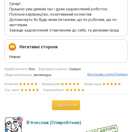
Супер!
Працюю уже деякий час і дуже задоволений роботою.
Лояльне керівництво, позитивиний колектив.
Допоможуть бо будь-яким питанням, що по робочим, що по
життєвим.
Завжди задоволений ставленням до себе, та умовами праці.
Негативні сторони
Немає
Заробітня плата:
біла
Відповідність ринку:
Середня
Все отзывы с этого IP адреса
Общее впечатление:
рекомендую
Колектив:
Керівництво:
Умови праці:
Соц. пакет:
Кар'єрний ріст :
Відповісти
В'ячеслав (Співробітник)