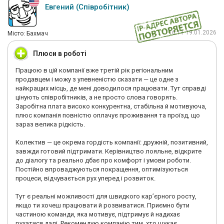
Евгений (Співробітник)
16:11 19.01.2026
Мiсто: Бахмач
Плюси в роботі
Працюю в цій компанії вже третій рік регіональним
продавцем і можу з упевненістю сказати — це одне з
найкращих місць, де мені доводилося працювати. Тут справді
цінують співробітників, а не просто слова говорять.
Заробітна плата високо конкурентна, стабільна й мотивуюча,
плюс компанія повністю оплачує проживання та проїзд, що
зараз велика рідкість.
Колектив — це окрема гордість компанії: дружній, позитивний,
завжди готовий підтримати. Керівництво лояльне, відкрите
до діалогу та реально дбає про комфорт і умови роботи.
Постійно впроваджуються покращення, оптимізуються
процеси, відчувається рух уперед і розвиток.
Тут є реальні можливості для швидкого кар’єрного росту,
якщо ти хочеш працювати й розвиватися. Приємно бути
частиною команди, яка мотивує, підтримує й надихає
рухатися далі. Рекомендую компанію тим, хто шукає