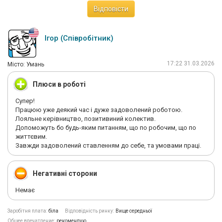
Відповісти
Ігор (Співробітник)
17:22 31.03.2026
Мiсто: Умань
Плюси в роботі
Супер!
Працюю уже деякий час і дуже задоволений роботою.
Лояльне керівництво, позитивиний колектив.
Допоможуть бо будь-яким питанням, що по робочим, що по
життєвим.
Завжди задоволений ставленням до себе, та умовами праці.
Негативні сторони
Немає
Заробітня плата:
біла
Відповідність ринку:
Вище середньої
Общее впечатление:
рекомендую