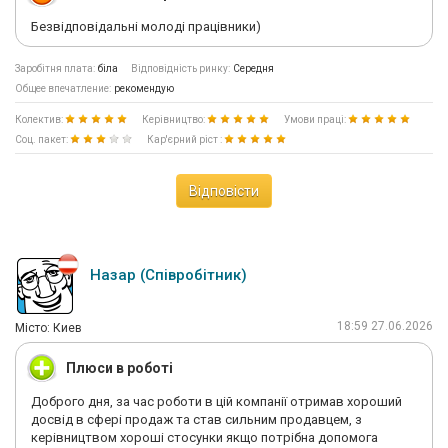
Безвідповідальні молоді працівники)
Заробітня плата:
біла
Відповідність ринку:
Середня
Общее впечатление:
рекомендую
Колектив:
Керівництво:
Умови праці:
Соц. пакет:
Кар'єрний ріст :
Відповісти
Назар (Співробітник)
18:59 27.06.2026
Мiсто: Киев
Плюси в роботі
Доброго дня, за час роботи в цій компанії отримав хороший
досвід в сфері продаж та став сильним продавцем, з
керівництвом хороші стосунки якщо потрібна допомога