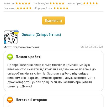
Колектив:
Керівництво:
Умови праці:
Соц. пакет:
Кар'єрний ріст :
Відповісти
Оксана (Співробітник)
06:22 02.05.2026
Мiсто: Староконстантинов
Плюси в роботі
Пропрацювавши лише кілька місяців в компанії, можу з
впевненістю сказати, що компанія надзвичайно лояльна до
співробітників та клієнтів. Зарплата дійсно відповідає
високим стандартам, немає затримок, дружній колектив та
дуже комфортні умови праці. Мені пощастило працювати
саме тут. Дякую!
Негативні сторони