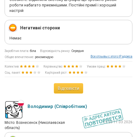
роботи набагато приємнішими. Постійні премії і хороший
настрій
Негативні сторони
Немає
Заробітня плата:
біла
Відповідність ринку:
Середня
Все отзывы с этого IP адреса
Общее впечатление:
рекомендую
Колектив:
Керівництво:
Умови праці:
Соц. пакет:
Кар'єрний ріст :
Відповісти
Володимир (Співробітник)
19:23 11.03.2026
Мiсто: Вознесенск (Николаевская
область)