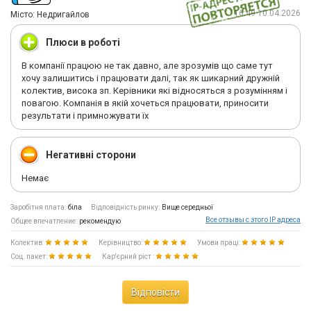
16:49 10.04.2026
Мiсто: Недригайлов
Плюси в роботі
В компанії працюю не так давно, але зрозумів що саме тут
хочу залишитись і працювати далі, так як шикарний дружній
колектив, висока зп. Керівники які відносяться з розумінням і
повагою. Компанія в якій хочеться працювати, приносити
результати і примножувати їх
Негативні сторони
Немає
Заробітня плата:
біла
Відповідність ринку:
Вище середньої
Все отзывы с этого IP адреса
Общее впечатление:
рекомендую
Колектив:
Керівництво:
Умови праці:
Соц. пакет:
Кар'єрний ріст :
Відповісти