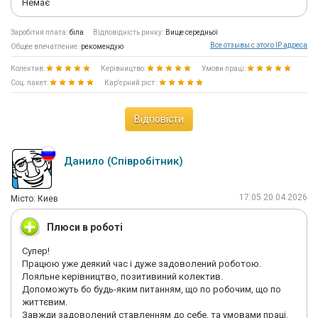
Немає
Заробітня плата:
біла
Відповідність ринку:
Вище середньої
Все отзывы с этого IP адреса
Общее впечатление:
рекомендую
Колектив:
Керівництво:
Умови праці:
Соц. пакет:
Кар'єрний ріст :
Відповісти
Данило (Співробітник)
17:05 20.04.2026
Мiсто: Киев
Плюси в роботі
Супер!
Працюю уже деякий час і дуже задоволений роботою.
Лояльне керівництво, позитивиний колектив.
Допоможуть бо будь-яким питанням, що по робочим, що по
життєвим.
Завжди задоволений ставленням до себе, та умовами праці.