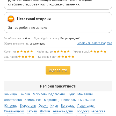
стабільність, розвиток і людське ставлення.
Негативні сторони
За час роботи не виявив
Заробітня плата:
біла
Відповідність ринку:
Вище середньої
Все отзывы с этого IP адреса
Общее впечатление:
рекомендую
Колектив:
Керівництво:
Умови праці:
Соц. пакет:
Кар'єрний ріст :
Відповісти
Регіони присутності
Винница
Гайсин
Могилев-Подольский
Луцк
Маневичи
Апостолово
Кривой Рог
Марганец
Никополь
Емильчино
Житомир
Коростень
Овруч
Киев
Богуслав
Переяслав-
Хмельницкий
Тетиев
Яготин
Александрия
Городок (Львовская