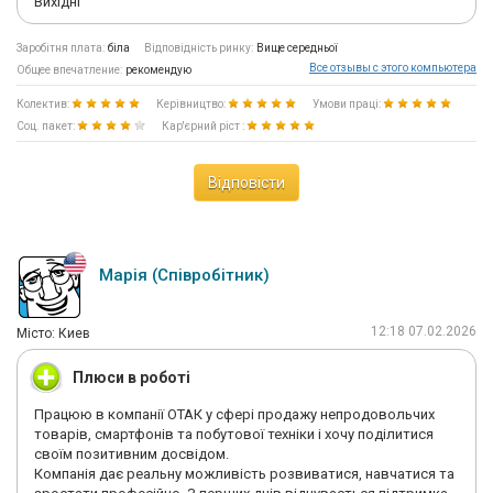
Вихідні
Заробітня плата:
біла
Відповідність ринку:
Вище середньої
Все отзывы с этого компьютера
Общее впечатление:
рекомендую
Колектив:
Керівництво:
Умови праці:
Соц. пакет:
Кар'єрний ріст :
Відповісти
Марія (Співробітник)
12:18 07.02.2026
Мiсто: Киев
Плюси в роботі
Працюю в компанії ОТАК у сфері продажу непродовольчих
товарів, смартфонів та побутової техніки і хочу поділитися
своїм позитивним досвідом.
Компанія дає реальну можливість розвиватися, навчатися та