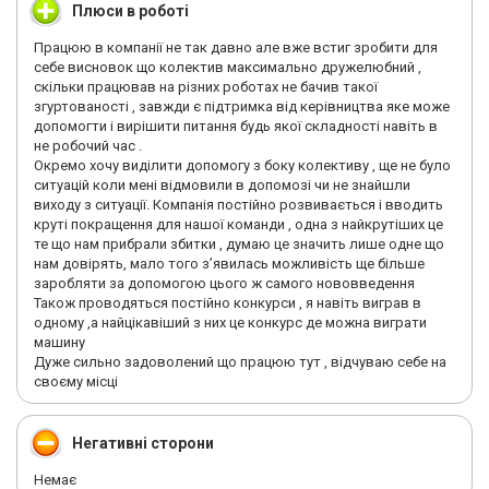
Плюси в роботі
Працюю в компанії не так давно але вже встиг зробити для
себе висновок що колектив максимально дружелюбний ,
скільки працював на різних роботах не бачив такої
згуртованості , завжди є підтримка від керівництва яке може
допомогти і вирішити питання будь якої складності навіть в
не робочий час .
Окремо хочу виділити допомогу з боку колективу , ще не було
ситуацій коли мені відмовили в допомозі чи не знайшли
виходу з ситуації. Компанія постійно розвивається і вводить
круті покращення для нашої команди , одна з найкрутіших це
те що нам прибрали збитки , думаю це значить лише одне що
нам довірять, мало того зʼявилась можливість ще більше
заробляти за допомогою цього ж самого нововведення
Також проводяться постійно конкурси , я навіть виграв в
одному ,а найцікавіший з них це конкурс де можна виграти
машину
Дуже сильно задоволений що працюю тут , відчуваю себе на
своєму місці
Негативні сторони
Немає