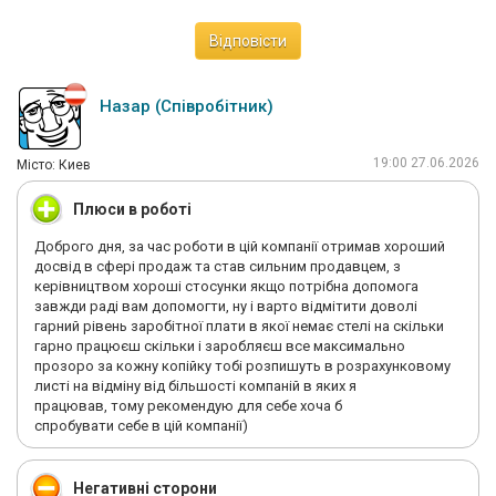
Відповісти
Назар (Співробітник)
19:00 27.06.2026
Мiсто: Киев
Плюси в роботі
Доброго дня, за час роботи в цій компанії отримав хороший
досвід в сфері продаж та став сильним продавцем, з
керівництвом хороші стосунки якщо потрібна допомога
завжди раді вам допомогти, ну і варто відмітити доволі
гарний рівень заробітної плати в якої немає стелі на скільки
гарно працюєш скільки і заробляєш все максимально
прозоро за кожну копійку тобі розпишуть в розрахунковому
листі на відміну від більшості компаній в яких я
працював, тому рекомендую для себе хоча б
спробувати себе в цій компанії)
Негативні сторони