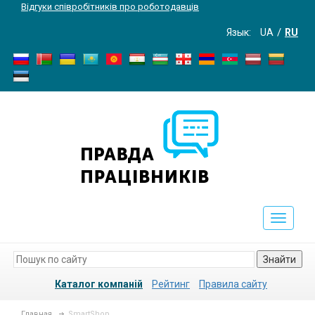
Відгуки співробітників про роботодавців
Язык:
UA
RU
Toggle
navigati
Знайти
Каталог компаній
Рейтинг
Правила сайту
Главная
SmartShop