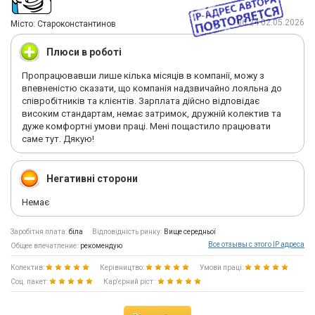
06:24 02.05.2026
Мiсто: Староконстантинов
Плюси в роботі
Пропрацювавши лише кілька місяців в компанії, можу з
впевненістю сказати, що компанія надзвичайно лояльна до
співробітників та клієнтів. Зарплата дійсно відповідає
високим стандартам, немає затримок, дружній колектив та
дуже комфортні умови праці. Мені пощастило працювати
саме тут. Дякую!
Негативні сторони
Немає
Заробітня плата:
біла
Відповідність ринку:
Вище середньої
Все отзывы с этого IP адреса
Общее впечатление:
рекомендую
Колектив:
Керівництво:
Умови праці:
Соц. пакет:
Кар'єрний ріст :