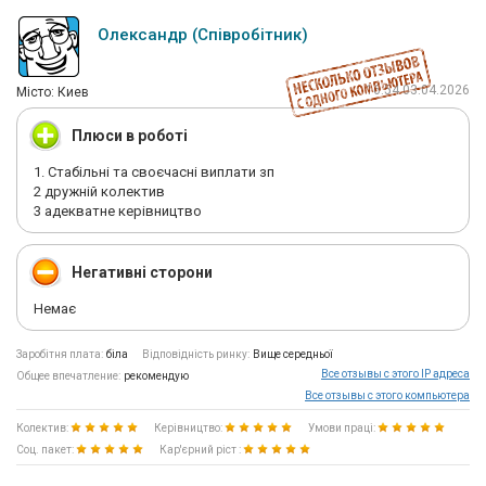
Олександр (Співробітник)
16:54 03.04.2026
Мiсто: Киев
Плюси в роботі
1. Стабільні та своєчасні виплати зп
2 дружній колектив
3 адекватне керівництво
Негативні сторони
Немає
Заробітня плата:
біла
Відповідність ринку:
Вище середньої
Все отзывы с этого IP адреса
Общее впечатление:
рекомендую
Все отзывы с этого компьютера
Колектив:
Керівництво:
Умови праці:
Соц. пакет:
Кар'єрний ріст :