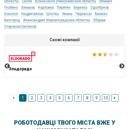
область)
Сколе
Вознесенск (Николаевская область)
Измаил
Глобино
Зеньков
Карловка
Пирятин
Березно
Здолбунов
Конотоп
Недригайлов
Шостка
Умань
Черкассы
Бахмач
Белгород
Александрия (Кировоградская область)
Збараж
Староконстантинов
Схожі компанії
Ко
Эльдорадо
1
2
3
4
5
6
7
8
9
10
РОБОТОДАВЦІ ТВОГО МІСТА ВЖЕ У