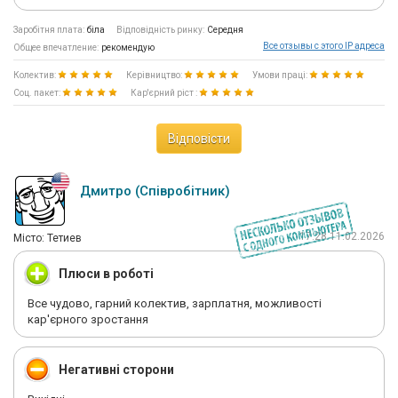
Заробітня плата:
біла
Відповідність ринку:
Середня
Все отзывы с этого IP адреса
Общее впечатление:
рекомендую
Колектив:
Керівництво:
Умови праці:
Соц. пакет:
Кар'єрний ріст :
Відповісти
Дмитро (Співробітник)
17:28 11.02.2026
Мiсто: Тетиев
Плюси в роботі
Все чудово, гарний колектив, зарплатня, можливості
кар'єрного зростання
Негативні сторони