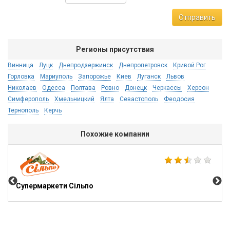
Отправить
Регионы присутствия
Винница
Луцк
Днепродзержинск
Днепропетровск
Кривой Рог
Горловка
Мариуполь
Запорожье
Киев
Луганск
Львов
Николаев
Одесса
Полтава
Ровно
Донецк
Черкассы
Херсон
Симферополь
Хмельницкий
Ялта
Севастополь
Феодосия
Тернополь
Керчь
Похожие компании
Sto
Супермаркети Сільпо