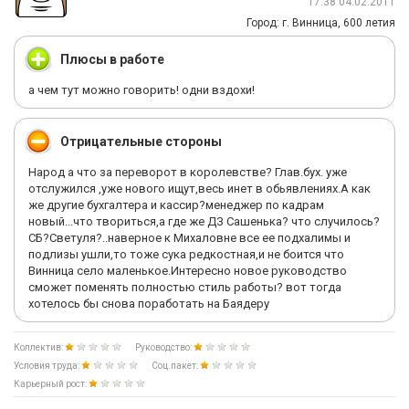
17:38 04.02.2011
Город: г. Винница, 600 летия
Плюсы в работе
а чем тут можно говорить! одни вздохи!
Отрицательные стороны
Народ а что за переворот в королевстве? Глав.бух. уже
отслужился ,уже нового ищут,весь инет в обьявлениях.А как
же другие бухгалтера и кассир?менеджер по кадрам
новый...что твориться,а где же ДЗ Сашенька? что случилось?
СБ?Светуля?..наверное к Михаловне все ее подхалимы и
подлизы ушли,то тоже сука редкостная,и не боится что
Винница село маленькое.Интересно новое руководство
сможет поменять полностью стиль работы? вот тогда
хотелось бы снова поработать на Баядеру
Коллектив:
Руководство:
Условия труда:
Соц.пакет:
Карьерный рост: